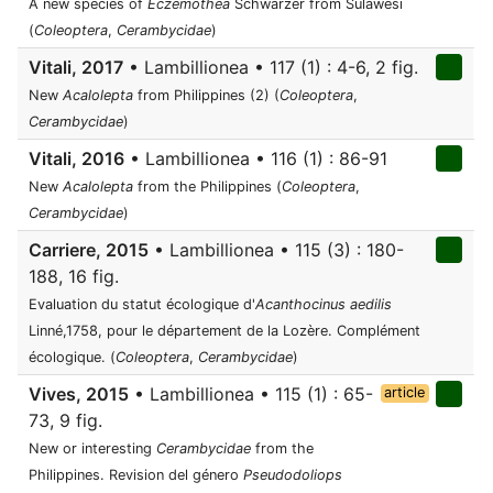
A new species of
Eczemothea
Schwarzer from Sulawesi
(
Coleoptera
,
Cerambycidae
)
Vitali, 2017
• Lambillionea • 117 (1) : 4-6, 2 fig.
New
Acalolepta
from Philippines (2) (
Coleoptera
,
Cerambycidae
)
Vitali, 2016
• Lambillionea • 116 (1) : 86-91
New
Acalolepta
from the Philippines (
Coleoptera
,
Cerambycidae
)
Carriere, 2015
• Lambillionea • 115 (3) : 180-
188, 16 fig.
Evaluation du statut écologique d'
Acanthocinus aedilis
Linné,1758, pour le département de la Lozère. Complément
écologique. (
Coleoptera
,
Cerambycidae
)
Vives, 2015
• Lambillionea • 115 (1) : 65-
article
73, 9 fig.
New or interesting
Cerambycidae
from the
Philippines. Revision del género
Pseudodoliops