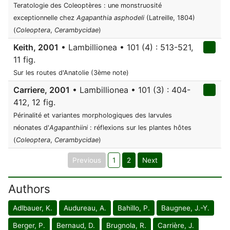
Teratologie des Coleoptères : une monstruosité
exceptionnelle chez
Agapanthia asphodeli
(Latreille, 1804)
(
Coleoptera
,
Cerambycidae
)
Keith, 2001
• Lambillionea • 101 (4) : 513-521,
11 fig.
Sur les routes d'Anatolie (3ème note)
Carriere, 2001
• Lambillionea • 101 (3) : 404-
412, 12 fig.
Périnalité et variantes morphologiques des larvules
néonates d'
Agapanthiini
: réflexions sur les plantes hôtes
(
Coleoptera
,
Cerambycidae
)
Previous
1
2
Next
Authors
Adlbauer, K.
Audureau, A.
Bahillo, P.
Baugnee, J.-Y.
Berger, P.
Bernaud, D.
Brugnola, R.
Carrière, J.