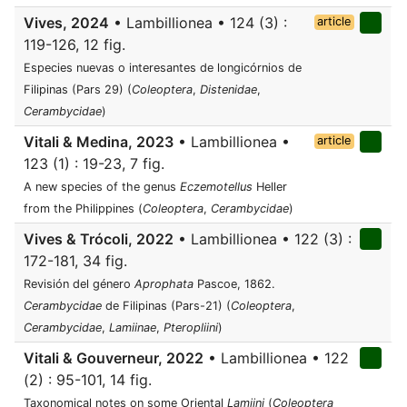
Vives, 2024
• Lambillionea • 124 (3) :
article
119-126, 12 fig.
Especies nuevas o interesantes de longicórnios de
Filipinas (Pars 29) (
Coleoptera
,
Distenidae
,
Cerambycidae
)
Vitali & Medina, 2023
• Lambillionea •
article
123 (1) : 19-23, 7 fig.
A new species of the genus
Eczemotellus
Heller
from the Philippines (
Coleoptera
,
Cerambycidae
)
Vives & Trócoli, 2022
• Lambillionea • 122 (3) :
172-181, 34 fig.
Revisión del género
Aprophata
Pascoe, 1862.
Cerambycidae
de Filipinas (Pars-21) (
Coleoptera
,
Cerambycidae
,
Lamiinae
,
Pteropliini
)
Vitali & Gouverneur, 2022
• Lambillionea • 122
(2) : 95-101, 14 fig.
Taxonomical notes on some Oriental
Lamiini
(
Coleoptera