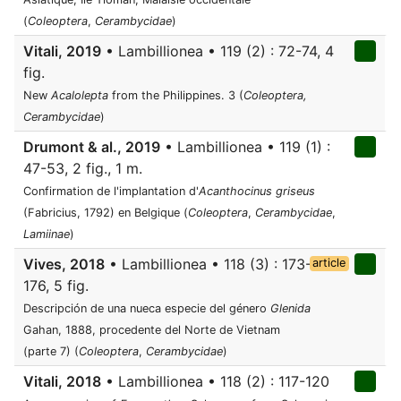
(
Coleoptera
,
Cerambycidae
)
Vitali, 2019
• Lambillionea • 119 (2) : 72-74, 4
fig.
New
Acalolepta
from the Philippines. 3 (
Coleoptera,
Cerambycidae
)
Drumont & al., 2019
• Lambillionea • 119 (1) :
47-53, 2 fig., 1 m.
Confirmation de l'implantation d'
Acanthocinus griseus
(Fabricius, 1792) en Belgique (
Coleoptera
,
Cerambycidae
,
Lamiinae
)
Vives, 2018
• Lambillionea • 118 (3) : 173-
article
176, 5 fig.
Descripción de una nueca especie del género
Glenida
Gahan, 1888, procedente del Norte de Vietnam
(parte 7) (
Coleoptera
,
Cerambycidae
)
Vitali, 2018
• Lambillionea • 118 (2) : 117-120