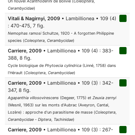
Un nouvel
Acanthoderini
de Bolivie (
Coleoptera
,
Cerambycidae
)
Vitali & Nagirnyi, 2009
• Lambillionea • 109 (4)
: 470-475, 7 fig.
Nemophas ramosi
Schultze, 1920 - A forgotten Philippine
species (
Coleoptera
,
Cerambycidae
)
Carriere, 2009
• Lambillionea • 109 (4) : 383-
388, 8 fig.
Cycle biologique de
Phytoecia cylindrica
(Linné, 1758) dans
l'Hérault (
Coleoptera
,
Cerambycidae
)
Carriere, 2009
• Lambillionea • 109 (3) : 342-
347, 8 fig.
Agapanthia villosovirescens
(Degeer, 1775) et
Zeuxia zernyi
(Mesnil, 1963) sur les monts d'Aubrac (Aveyron, Cantal,
Lozère) : approche d'un parasitisme de masse (
Coleoptera
,
Cerambycidae
-
Diptera
,
Tachinidae
)
Carriere, 2009
• Lambillionea • 109 (3) : 267-