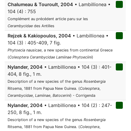
Chalumeau & Touroult, 2004
• Lambillionea •
104 (4) : 755
Complément au précédent article paru sur les
Cerambycidae
des Antilles
Rejzek & Kakiopoulos, 2004
• Lambillionea •
104 (3) : 405-409, 7 fig.
Phytoecia nausicae
, a new species from continental Greece
(
Coleoptera Cerambycidae Lamiinae Phytoeciini
)
Nylander, 2004
• Lambillionea • 104 (3) : 401-
404, 8 fig., 1 m.
Description of a new species of the genus
Rosenbergia
Ritsema, 1881 from Papua New Guinea. (
Coleoptera
,
Cerambycidae
,
Lamiinae
,
Batocerini
) - Corrigenda
Nylander, 2004
• Lambillionea • 104 (2) : 247-
250, 8 fig., 1 m.
Description of a new species of the genus
Rosenbergia
Ritsema, 1881 from Papua New Guinea. (
Coleoptera
,