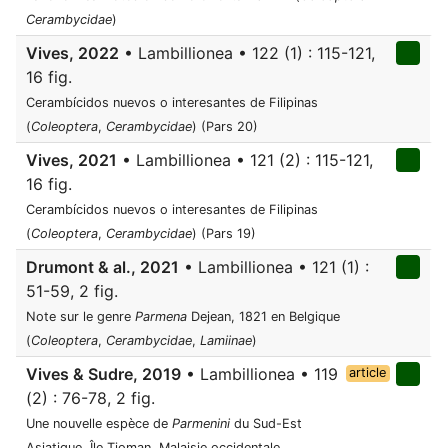
Cerambycidae
)
Vives, 2022
• Lambillionea • 122 (1) : 115-121,
16 fig.
Cerambícidos nuevos o interesantes de Filipinas
(
Coleoptera
,
Cerambycidae
) (Pars 20)
Vives, 2021
• Lambillionea • 121 (2) : 115-121,
16 fig.
Cerambícidos nuevos o interesantes de Filipinas
(
Coleoptera
,
Cerambycidae
) (Pars 19)
Drumont & al., 2021
• Lambillionea • 121 (1) :
51-59, 2 fig.
Note sur le genre
Parmena
Dejean, 1821 en Belgique
(
Coleoptera
,
Cerambycidae
,
Lamiinae
)
Vives & Sudre, 2019
• Lambillionea • 119
article
(2) : 76-78, 2 fig.
Une nouvelle espèce de
Parmenini
du Sud-Est
Asiatique, Île Tioman, Malaisie occidentale