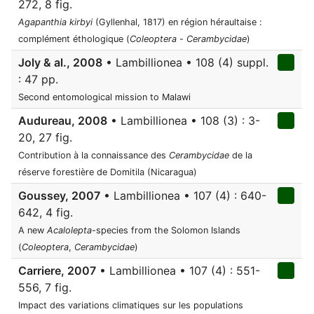
272, 8 fig.
Agapanthia kirbyi
(Gyllenhal, 1817) en région héraultaise :
complément éthologique (
Coleoptera
-
Cerambycidae
)
Joly & al., 2008
• Lambillionea • 108 (4) suppl.
: 47 pp.
Second entomological mission to Malawi
Audureau, 2008
• Lambillionea • 108 (3) : 3-
20, 27 fig.
Contribution à la connaissance des
Cerambycidae
de la
réserve forestière de Domitila (Nicaragua)
Goussey, 2007
• Lambillionea • 107 (4) : 640-
642, 4 fig.
A new
Acalolepta
-species from the Solomon Islands
(
Coleoptera
,
Cerambycidae
)
Carriere, 2007
• Lambillionea • 107 (4) : 551-
556, 7 fig.
Impact des variations climatiques sur les populations