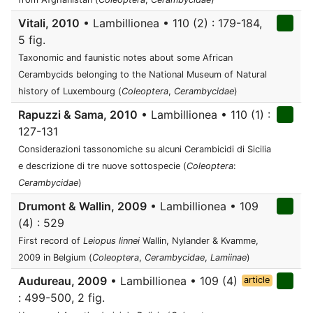
Vitali, 2010
• Lambillionea • 110 (2) : 179-184,
5 fig.
Taxonomic and faunistic notes about some African
Cerambycids belonging to the National Museum of Natural
history of Luxembourg (
Coleoptera
,
Cerambycidae
)
Rapuzzi & Sama, 2010
• Lambillionea • 110 (1) :
127-131
Considerazioni tassonomiche su alcuni Cerambicidi di Sicilia
e descrizione di tre nuove sottospecie (
Coleoptera
:
Cerambycidae
)
Drumont & Wallin, 2009
• Lambillionea • 109
(4) : 529
First record of
Leiopus linnei
Wallin, Nylander & Kvamme,
2009 in Belgium (
Coleoptera
,
Cerambycidae
,
Lamiinae
)
Audureau, 2009
• Lambillionea • 109 (4)
article
: 499-500, 2 fig.