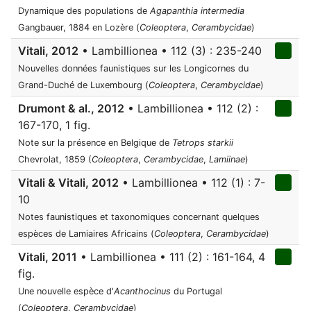
Dynamique des populations de
Agapanthia intermedia
Gangbauer, 1884 en Lozère (
Coleoptera
,
Cerambycidae
)
Vitali, 2012
• Lambillionea • 112 (3) : 235-240
Nouvelles données faunistiques sur les Longicornes du
Grand-Duché de Luxembourg (
Coleoptera
,
Cerambycidae
)
Drumont & al., 2012
• Lambillionea • 112 (2) :
167-170, 1 fig.
Note sur la présence en Belgique de
Tetrops starkii
Chevrolat, 1859 (
Coleoptera
,
Cerambycidae
,
Lamiinae
)
Vitali & Vitali, 2012
• Lambillionea • 112 (1) : 7-
10
Notes faunistiques et taxonomiques concernant quelques
espèces de Lamiaires Africains (
Coleoptera
,
Cerambycidae
)
Vitali, 2011
• Lambillionea • 111 (2) : 161-164, 4
fig.
Une nouvelle espèce d'
Acanthocinus
du Portugal
(
Coleoptera
,
Cerambycidae
)