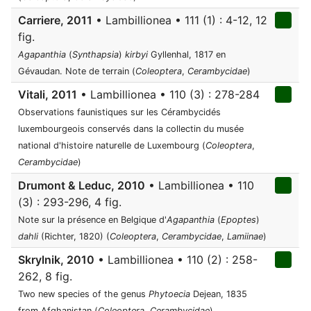
Carriere, 2011
• Lambillionea • 111 (1) : 4-12, 12
fig.
Agapanthia
(
Synthapsia
)
kirbyi
Gyllenhal, 1817 en
Gévaudan. Note de terrain (
Coleoptera
,
Cerambycidae
)
Vitali, 2011
• Lambillionea • 110 (3) : 278-284
Observations faunistiques sur les Cérambycidés
luxembourgeois conservés dans la collectin du musée
national d'histoire naturelle de Luxembourg (
Coleoptera
,
Cerambycidae
)
Drumont & Leduc, 2010
• Lambillionea • 110
(3) : 293-296, 4 fig.
Note sur la présence en Belgique d'
Agapanthia
(
Epoptes
)
dahli
(Richter, 1820) (
Coleoptera
,
Cerambycidae
,
Lamiinae
)
Skrylnik, 2010
• Lambillionea • 110 (2) : 258-
262, 8 fig.
Two new species of the genus
Phytoecia
Dejean, 1835
from Afghanistan (
Coleoptera
,
Cerambycidae
)