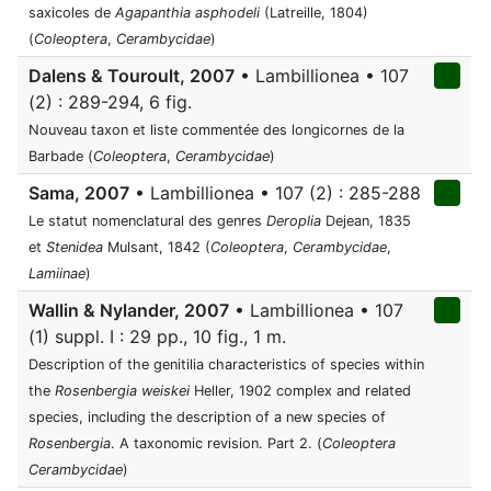
saxicoles de
Agapanthia asphodeli
(Latreille, 1804)
(
Coleoptera
,
Cerambycidae
)
Dalens & Touroult, 2007
• Lambillionea • 107
(2) : 289-294, 6 fig.
Nouveau taxon et liste commentée des longicornes de la
Barbade (
Coleoptera
,
Cerambycidae
)
Sama, 2007
• Lambillionea • 107 (2) : 285-288
Le statut nomenclatural des genres
Deroplia
Dejean, 1835
et
Stenidea
Mulsant, 1842 (
Coleoptera
,
Cerambycidae
,
Lamiinae
)
Wallin & Nylander, 2007
• Lambillionea • 107
(1) suppl. I : 29 pp., 10 fig., 1 m.
Description of the genitilia characteristics of species within
the
Rosenbergia weiskei
Heller, 1902 complex and related
species, including the description of a new species of
Rosenbergia
. A taxonomic revision. Part 2. (
Coleoptera
Cerambycidae
)