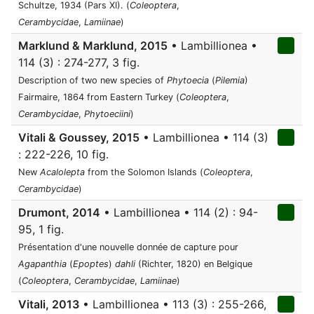
Schultze, 1934 (Pars XI). (
Coleoptera
,
Cerambycidae
,
Lamiinae
)
Marklund & Marklund, 2015
• Lambillionea •
114 (3) : 274-277, 3 fig.
Description of two new species of
Phytoecia
(
Pilemia
)
Fairmaire, 1864 from Eastern Turkey (
Coleoptera
,
Cerambycidae
,
Phytoeciini
)
Vitali & Goussey, 2015
• Lambillionea • 114 (3)
: 222-226, 10 fig.
New
Acalolepta
from the Solomon Islands (
Coleoptera
,
Cerambycidae
)
Drumont, 2014
• Lambillionea • 114 (2) : 94-
95, 1 fig.
Présentation d'une nouvelle donnée de capture pour
Agapanthia
(
Epoptes
)
dahli
(Richter, 1820) en Belgique
(
Coleoptera
,
Cerambycidae
,
Lamiinae
)
Vitali, 2013
• Lambillionea • 113 (3) : 255-266,