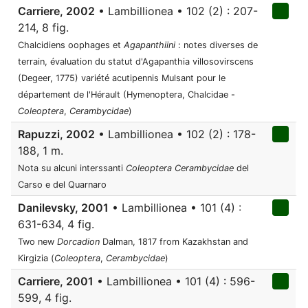
Carriere, 2002
• Lambillionea • 102 (2) : 207-
214, 8 fig.
Chalcidiens oophages et
Agapanthiini
: notes diverses de
terrain, évaluation du statut d'Agapanthia villosovirscens
(Degeer, 1775) variété acutipennis Mulsant pour le
département de l'Hérault (Hymenoptera, Chalcidae -
Coleoptera
,
Cerambycidae
)
Rapuzzi, 2002
• Lambillionea • 102 (2) : 178-
188, 1 m.
Nota su alcuni interssanti
Coleoptera
Cerambycidae
del
Carso e del Quarnaro
Danilevsky, 2001
• Lambillionea • 101 (4) :
631-634, 4 fig.
Two new
Dorcadion
Dalman, 1817 from Kazakhstan and
Kirgizia (
Coleoptera
,
Cerambycidae
)
Carriere, 2001
• Lambillionea • 101 (4) : 596-
599, 4 fig.