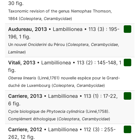
30 fig.
Taxonomic revision of the genus
Nemophas
Thomson,
1864 (
Coleoptera
,
Cerambycidae
)
Audureau, 2013
• Lambillionea • 113 (3) : 195-
196, 1 fig.
Un nouvel
Onciderini
du Pérou (
Coleoptera
,
Cerambycidae
,
Lamiinae
)
Vitali, 2013
• Lambillionea • 113 (2) : 145-148, 1
fig.
Oberea linearis
(Linné,1761) nouvelle espèce pour le Grand-
duché de Luxembourg (
Coleoptera
,
Cerambycidae
)
Carriere, 2013
• Lambillionea • 113 (1) : 17-22,
6 fig.
Cycle biologique de
Phytoecia cylindrica
(Linné,1758).
Complément éthologique (
Coleoptera
,
Cerambycidae
)
Carriere, 2012
• Lambillionea • 112 (3) : 255-
262, 12 fig.