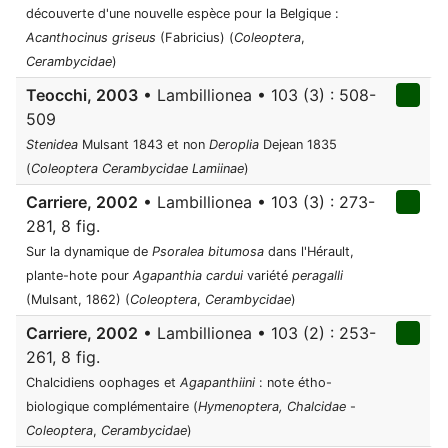
découverte d'une nouvelle espèce pour la Belgique :
Acanthocinus griseus
(Fabricius) (
Coleoptera
,
Cerambycidae
)
Teocchi, 2003
• Lambillionea • 103 (3) : 508-
509
Stenidea
Mulsant 1843 et non
Deroplia
Dejean 1835
(
Coleoptera
Cerambycidae
Lamiinae
)
Carriere, 2002
• Lambillionea • 103 (3) : 273-
281, 8 fig.
Sur la dynamique de
Psoralea bitumosa
dans l'Hérault,
plante-hote pour
Agapanthia cardui
variété
peragalli
(Mulsant, 1862) (
Coleoptera
,
Cerambycidae
)
Carriere, 2002
• Lambillionea • 103 (2) : 253-
261, 8 fig.
Chalcidiens oophages et
Agapanthiini
: note étho-
biologique complémentaire (
Hymenoptera, Chalcidae
-
Coleoptera
,
Cerambycidae
)