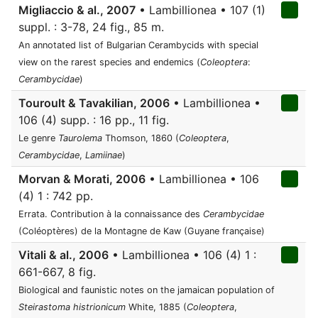
Migliaccio & al., 2007
• Lambillionea • 107 (1)
suppl. : 3-78, 24 fig., 85 m.
An annotated list of Bulgarian Cerambycids with special
view on the rarest species and endemics (
Coleoptera
:
Cerambycidae
)
Touroult & Tavakilian, 2006
• Lambillionea •
106 (4) supp. : 16 pp., 11 fig.
Le genre
Taurolema
Thomson, 1860 (
Coleoptera
,
Cerambycidae
,
Lamiinae
)
Morvan & Morati, 2006
• Lambillionea • 106
(4) 1 : 742 pp.
Errata. Contribution à la connaissance des
Cerambycidae
(Coléoptères) de la Montagne de Kaw (Guyane française)
Vitali & al., 2006
• Lambillionea • 106 (4) 1 :
661-667, 8 fig.
Biological and faunistic notes on the jamaican population of
Steirastoma histrionicum
White, 1885 (
Coleoptera
,