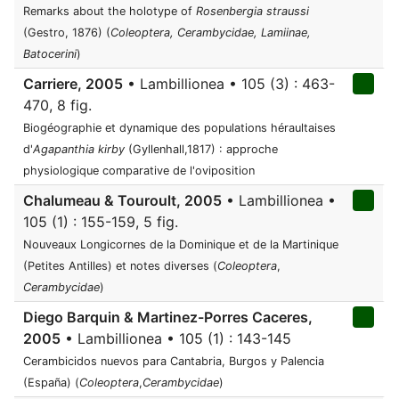
Remarks about the holotype of
Rosenbergia straussi
(Gestro, 1876) (
Coleoptera, Cerambycidae, Lamiinae,
Batocerini
)
Carriere, 2005
• Lambillionea • 105 (3) : 463-
470, 8 fig.
Biogéographie et dynamique des populations héraultaises
d'
Agapanthia kirby
(Gyllenhall,1817) : approche
physiologique comparative de l'oviposition
Chalumeau & Touroult, 2005
• Lambillionea •
105 (1) : 155-159, 5 fig.
Nouveaux Longicornes de la Dominique et de la Martinique
(Petites Antilles) et notes diverses (
Coleoptera
,
Cerambycidae
)
Diego Barquin & Martinez-Porres Caceres,
2005
• Lambillionea • 105 (1) : 143-145
Cerambicidos nuevos para Cantabria, Burgos y Palencia
(España) (
Coleoptera
,
Cerambycidae
)