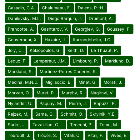
Casadio, C.A.
Chalumeau, F.
Dalens, P.-H.
Danilevsky, M.L.
Diego Barquin, J.
Drumont, A.
Francotte, A.
Gashtarov, V.
Georgiev, G.
Goussey, F.
Gouverneur, X.
Haxaire, J.
Iturrondobeita, J.C.
Joly, C.
Kakiopoulos, G.
Keith, D.
Le Thuaut, P.
Leduc, F.
Lempereur, J.M.
Limbourg, P.
Marklund, D.
Marklund, S.
Martinez-Porres Caceres, R.
Medina, M.N.D.
Migliaccio, E.
Minet, G.
Morati, J.
Morvan, O.
Muret, P.
Murphy, R.
Nagirnyi, V.
Nylander, U.
Paquay, M.
Pierre, J.
Rapuzzi, P.
Rejzek, M.
Sama, G.
Schmitt, O.
Skrylnik, Y.E.
Sudre, J.
Tavakilian, G.L.
Teocchi, P.
Tome, M.
Touroult, J.
Trócoli, S.
Vitali, C.
Vitali, F.
Vives, E.