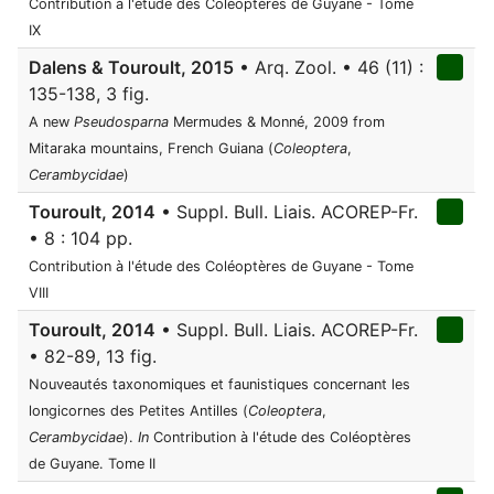
Contribution à l'étude des Coléoptères de Guyane - Tome
IX
Dalens & Touroult, 2015
• Arq. Zool. • 46 (11) :
135-138, 3 fig.
A new
Pseudosparna
Mermudes & Monné, 2009 from
Mitaraka mountains, French Guiana (
Coleoptera
,
Cerambycidae
)
Touroult, 2014
• Suppl. Bull. Liais. ACOREP-Fr.
• 8 : 104 pp.
Contribution à l'étude des Coléoptères de Guyane - Tome
VIII
Touroult, 2014
• Suppl. Bull. Liais. ACOREP-Fr.
• 82-89, 13 fig.
Nouveautés taxonomiques et faunistiques concernant les
longicornes des Petites Antilles (
Coleoptera
,
Cerambycidae
).
In
Contribution à l'étude des Coléoptères
de Guyane. Tome II