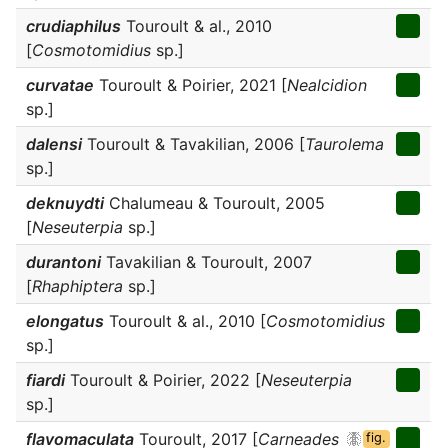
crudiaphilus
Touroult & al., 2010
[
Cosmotomidius
sp.]
curvatae
Touroult & Poirier, 2021 [
Nealcidion
sp.]
dalensi
Touroult & Tavakilian, 2006 [
Taurolema
sp.]
deknuydti
Chalumeau & Touroult, 2005
[
Neseuterpia
sp.]
durantoni
Tavakilian & Touroult, 2007
[
Rhaphiptera
sp.]
elongatus
Touroult & al., 2010 [
Cosmotomidius
sp.]
fiardi
Touroult & Poirier, 2022 [
Neseuterpia
sp.]
flavomaculata
Touroult, 2017 [
Carneades
fig.