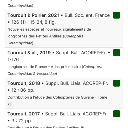
Cerambycidae
)
Touroult & Poirier, 2021
• Bull. Soc. ent. France
• 126 (1) : 15-24, 8 fig.
Nouvelles espèces et nouveaux signalements de
longicornes des Petites Antilles (
Coleoptera
,
Cerambycidae
)
Touroult & al., 2019
• Suppl. Bull. ACOREP-Fr. •
1-176
Longicornes de France – Atlas préliminaire (
Coleoptera
:
Cerambycidae
&
Vesperidae
)
Touroult, 2018
• Suppl. Bull. Liais. ACOREP-Fr.
• 12 : 86 pp.
Contribution à l'étude des Coléoptères de Guyane - Tome
XII
Touroult, 2017
• Suppl. Bull. Liais. ACOREP-Fr.
• 3 : 72 pp.
Contribution à l'étude des Petites Antilles, III