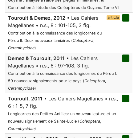
Guyane : analyse à l'aide des pièges alimentaires.
In
Contribution à l'étude des Coléoptères de Guyane. Tome VI
Touroult & Demez, 2012
• Les Cahiers
article
Magellanes • n.s., 8 : 101-105, 3 fig.
Contribution à la connaissance des longicornes du
Pérou II. Deux nouveaux lamiaires (
Coleoptera
,
Cerambycidae
)
Demez & Touroult, 2011
• Les Cahiers
Magellanes • n.s., 6 : 97-108, 3 fig.
Contribution à la connaissance des longicornes du Pérou I.
59 nouveaux signalements pour le pays (
Coleoptera
,
Cerambycidae
)
Touroult, 2011
• Les Cahiers Magellanes • n.s.,
6 : 1-5, 7 fig.
Longicornes des Petites Antilles: un nouveau lepture et un
nouveau signalement de Sainte-Lucie (
Coleoptera
,
Cerambycidae
)