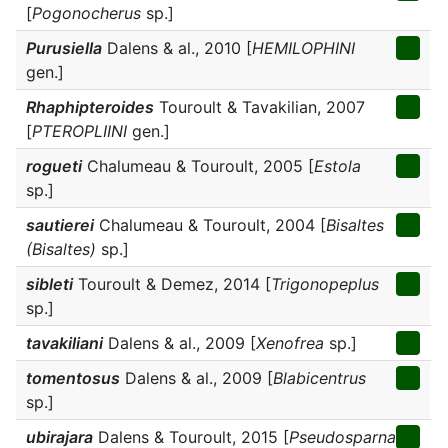
[
Pogonocherus
sp.]
Purusiella
Dalens & al., 2010 [
HEMILOPHINI
gen.]
Rhaphipteroides
Touroult & Tavakilian, 2007
[
PTEROPLIINI
gen.]
rogueti
Chalumeau & Touroult, 2005 [
Estola
sp.]
sautierei
Chalumeau & Touroult, 2004 [
Bisaltes
(Bisaltes)
sp.]
sibleti
Touroult & Demez, 2014 [
Trigonopeplus
sp.]
tavakiliani
Dalens & al., 2009 [
Xenofrea
sp.]
tomentosus
Dalens & al., 2009 [
Blabicentrus
sp.]
ubirajara
Dalens & Touroult, 2015 [
Pseudosparna