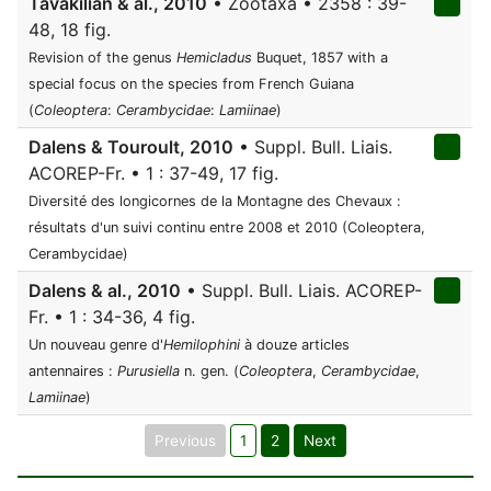
Tavakilian & al., 2010
• Zootaxa • 2358 : 39-
48, 18 fig.
Revision of the genus
Hemicladus
Buquet, 1857 with a
special focus on the species from French Guiana
(
Coleoptera
:
Cerambycidae
:
Lamiinae
)
Dalens & Touroult, 2010
• Suppl. Bull. Liais.
ACOREP-Fr. • 1 : 37-49, 17 fig.
Diversité des longicornes de la Montagne des Chevaux :
résultats d'un suivi continu entre 2008 et 2010 (Coleoptera,
Cerambycidae)
Dalens & al., 2010
• Suppl. Bull. Liais. ACOREP-
Fr. • 1 : 34-36, 4 fig.
Un nouveau genre d'
Hemilophini
à douze articles
antennaires :
Purusiella
n. gen. (
Coleoptera
,
Cerambycidae
,
Lamiinae
)
Previous
1
2
Next