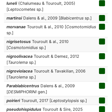
luneli
(Chalumeau & Touroult, 2005)
[
Leptocometes
sp.]
martinsi
Dalens & al., 2009 [
Blabicentrus
sp.]
morvanae
Touroult & al., 2010 [
Cosmotomidius
sp.]
nigrisetosus
Touroult & al., 2010
[
Cosmotomidius
sp.]
nigroolivacea
Touroult & Demez, 2012
[
Taurolema
sp.]
nigroviolacea
Touroult & Tavakilian, 2006
[
Taurolema
sp.]
Parablabicentrus
Dalens & al., 2009
[
DESMIPHORINI
gen.]
poirieri
Touroult, 2017 [
Leptostylopsis
sp.]
pseudohispidulus
Touroult & Sire, 2025