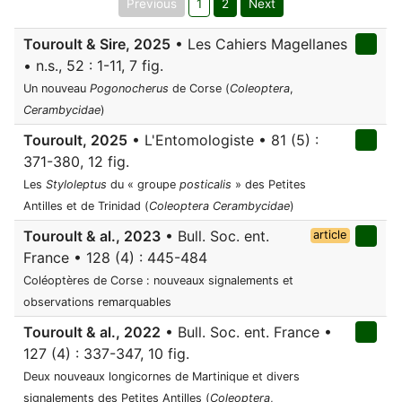
Previous
1
2
Next
Touroult & Sire, 2025
• Les Cahiers Magellanes
• n.s., 52 : 1-11, 7 fig.
Un nouveau
Pogonocherus
de Corse (
Coleoptera
,
Cerambycidae
)
Touroult, 2025
• L'Entomologiste • 81 (5) :
371-380, 12 fig.
Les
Styloleptus
du « groupe
posticalis
» des Petites
Antilles et de Trinidad (
Coleoptera Cerambycidae
)
Touroult & al., 2023
• Bull. Soc. ent.
article
France • 128 (4) : 445-484
Coléoptères de Corse : nouveaux signalements et
observations remarquables
Touroult & al., 2022
• Bull. Soc. ent. France •
127 (4) : 337-347, 10 fig.
Deux nouveaux longicornes de Martinique et divers
signalements des Petites Antilles (
Coleoptera
,