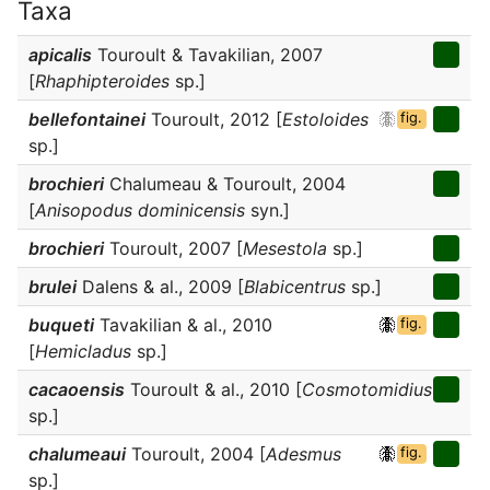
Taxa
apicalis
Touroult & Tavakilian, 2007
[
Rhaphipteroides
sp.]
bellefontainei
Touroult, 2012 [
Estoloides
fig.
sp.]
brochieri
Chalumeau & Touroult, 2004
[
Anisopodus dominicensis
syn.]
brochieri
Touroult, 2007 [
Mesestola
sp.]
brulei
Dalens & al., 2009 [
Blabicentrus
sp.]
buqueti
Tavakilian & al., 2010
fig.
[
Hemicladus
sp.]
cacaoensis
Touroult & al., 2010 [
Cosmotomidius
sp.]
chalumeaui
Touroult, 2004 [
Adesmus
fig.
sp.]