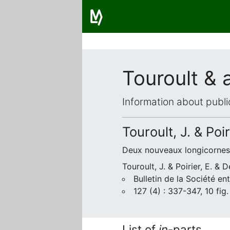
Touroult & 
Information about publi
Touroult, J. & Poi
Deux nouveaux longicornes d
Touroult, J. & Poirier, E. &
Bulletin de la Société e
127 (4) : 337-347, 10 fig.
List of
in
-parts