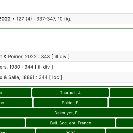
• 2022
• 127 (4) : 337-347, 10 fig.
 & Poirier, 2022 : 343 [ ill div ]
iers, 1980 : 344 [ ill div ]
x & Salle, 1889) : 344 [ loc ]
on
Touroult, J.
ion
Poirier, E.
Deknuydt, F.
n
Bull. Soc. ent. France