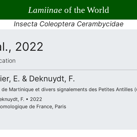
Lamiinae
of the World
Insecta Coleoptera Cerambycidae
al., 2022
cation
rier, E. & Deknuydt, F.
e Martinique et divers signalements des Petites Antilles (
 Deknuydt, F. • 2022
ntomologique de France, Paris