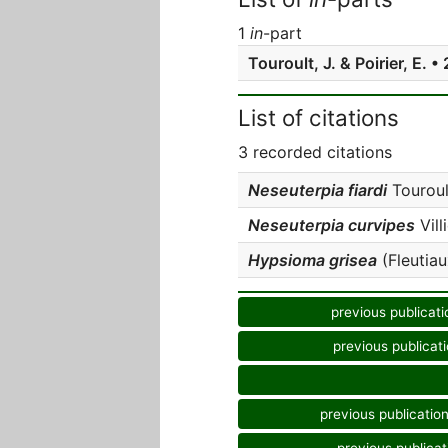
1
in
-part
Touroult, J. & Poirier, E. 
List of citations
3 recorded citations
Neseuterpia fiardi
Touroult
Neseuterpia curvipes
Vill
Hypsioma grisea
(Fleutiau
previous publicati
previous publicat
previous publicatio