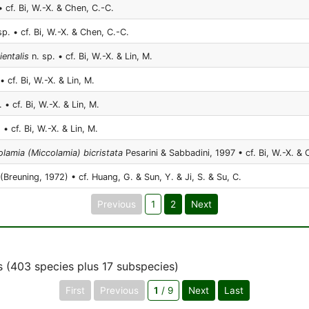
• cf. Bi, W.-X. & Chen, C.-C.
sp. • cf. Bi, W.-X. & Chen, C.-C.
entalis
n. sp. • cf. Bi, W.-X. & Lin, M.
• cf. Bi, W.-X. & Lin, M.
 • cf. Bi, W.-X. & Lin, M.
 • cf. Bi, W.-X. & Lin, M.
olamia (Miccolamia) bicristata
Pesarini & Sabbadini, 1997 • cf. Bi, W.-X. & 
(Breuning, 1972) • cf. Huang, G. & Sun, Y. & Ji, S. & Su, C.
Previous
1
2
Next
 (403 species plus 17 subspecies)
First
Previous
1
/ 9
Next
Last