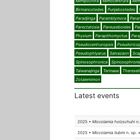
Mimipochira
Mimocentrura
Mim
Birmanostedes
Punjabostedes
Paradjinga
Paramblymora
Para
Parectatosia
Pareuseboides
Pa
Phyxium
Parapithomyctus
Para
Pseudocentruropsis
Pseudoricop
Pseudophlyarus
Salvazaon
Sca
Spinosophronica
Spinosophronie
Taiwanajinga
Terinaea
Thereseli
Zotalemimon
Latest events
2025 •
Miccolamia holzschuhi
n.
2025 •
Miccolamia liubini
n. sp. •