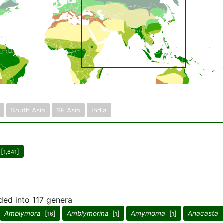
South Asia
SE Asia
India
[
]
1,641
ided into 117 genera
Amblymora
[
]
Amblymorina
[
]
Amymoma
[
]
Anacasta
16
1
1