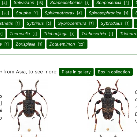
[
]
Salvazaon
[
]
Scapeuseboides
[
]
Scaposerixia
[
]
4
15
1
2
[
]
Soupha
[
]
Sphigmothorax
[
]
Spinosophronica
[
]
30
1
4
1
sthetis
[
]
Sybrinus
[
]
Sybrocentrura
[
]
Sybrodoius
[
]
1
2
7
1
]
Thereselia
[
]
Trichadjinga
[
]
Trichoserixia
[
]
Trichotr
3
1
1
1
e
[
]
Zorispiella
[
]
Zotalemimon
[
]
1
1
22
i
from Asia, to see more:
Plate in gallery
Box in collection
s
]
i
o