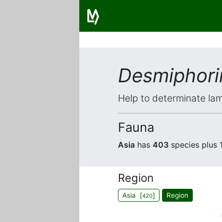
Desmiphori
Help to determinate lam
Fauna
Asia
has
403
species plus 
Region
Asia [
]
Region
420