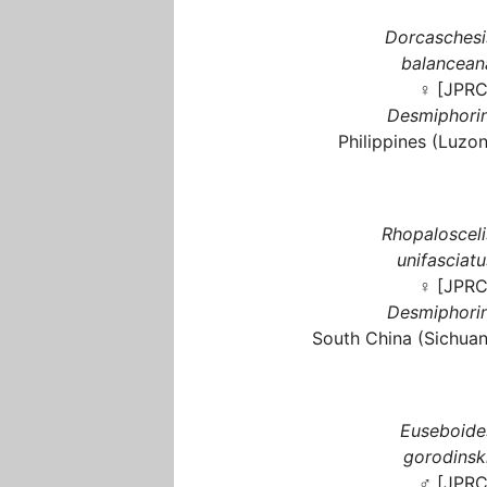
Dorcaschesi
balancean
♀ [JPRC
Desmiphorin
Philippines (Luzon
Rhopalosceli
unifasciatu
♀ [JPRC
Desmiphorin
South China (Sichuan
Euseboide
gorodinski
♂ [JPRC