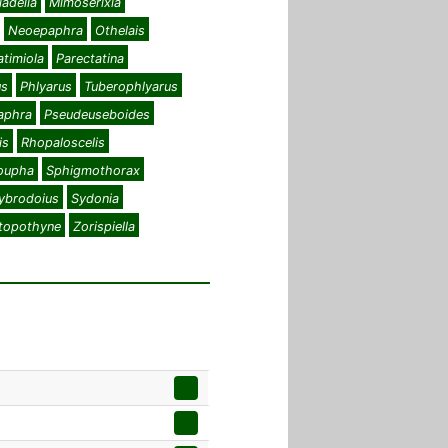
adella
Mimoserixia
Neoepaphra
Othelais
atimiola
Parectatina
us
Phlyarus
Tuberophlyarus
aphra
Pseudeuseboides
is
Rhopaloscelis
oupha
Sphigmothorax
ybrodoius
Sydonia
atopothyne
Zorispiella