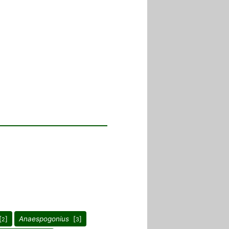
[
]
Anaespogonius
[
]
2
3