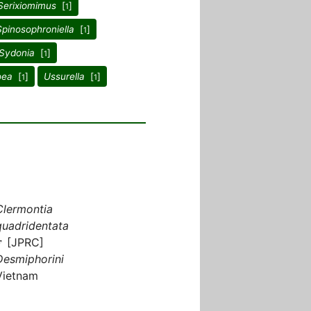
Serixiomimus
[
]
1
Spinosophroniella
[
]
1
Sydonia
[
]
1
oea
[
]
Ussurella
[
]
1
1
Clermontia
quadridentata
♂ [JPRC]
Desmiphorini
Vietnam