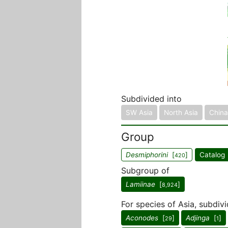
Subdivided into
SW Asia
North Asia
China
Group
Desmiphorini
[
]
Catalog 
420
Subgroup of
Lamiinae
[
]
8,924
For species of Asia, subdiv
Aconodes
[
]
Adjinga
[
]
29
1