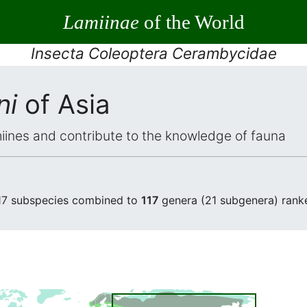
Lamiinae
of the World
Insecta Coleoptera Cerambycidae
ni
of Asia
iines and contribute to the knowledge of fauna
17 subspecies combined to
117
genera (21 subgenera) rank