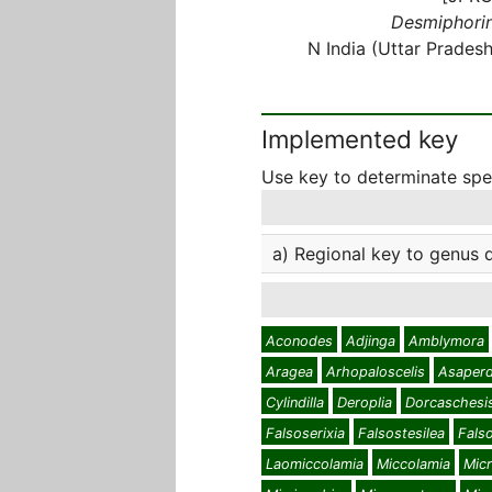
Desmiphorin
N India (Uttar Pradesh
Implemented key
Use key to determinate sp
a) Regional key to genus 
Aconodes
Adjinga
Amblymora
Aragea
Arhopaloscelis
Asaperd
Cylindilla
Deroplia
Dorcaschesi
Falsoserixia
Falsostesilea
Fals
Laomiccolamia
Miccolamia
Mic