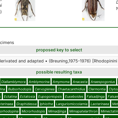
i
)
ecimens
proposed key to select
derivated and adapted • (Breuning,1975-1976) [Rhodopinini 
possible resulting taxa
Diallamblymora
Amblymorina
Amymoma
Anacasta
Anaespogonius
ina
Bulborhodopis
Cervoglenea
Chaetacanthidius
Clermontia
Clyto
s
Ectatina
Ectatosia
Eupogoniopsis
Euseboides
Falsadjinga
Falsa
oterinaea
Graphidessa
Iphiothe
Languriomiccolamia
Laoterinaea
Me
rorhodopina
Microrhodopis
Mimadjinga
Mimapatelarthron
Mimectati