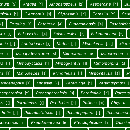
brium
[
]
Aragea
[
]
Arhopaloscelis
[
]
Asaperdina
[
]
Bu
5
1
2
4
hidius
[
]
Clermontia
[
]
Clytosemia
[
]
Cornallis
[
]
Cris
1
1
4
2
]
Ectatina
[
]
Ectatosia
[
]
Eupogoniopsis
[
]
Euseboide
2
1
4
4
ura
[
]
Falsoserixia
[
]
Falsostesilea
[
]
Falsoterinaea
[
]
1
4
2
2
amia
[
]
Laoterinaea
[
]
Meton
[
]
Miccolamia
[
]
Micro
2
1
2
33
ga
[
]
Mimapatelarthron
[
]
Mimectatina
[
]
Mimeremon
[
]
1
5
16
1
ra
[
]
Mimodystasia
[
]
Mimogyaritus
[
]
Mimomorpha
[
]
1
1
1
2
ia
[
]
Mimostedes
[
]
Mimothelais
[
]
Mimovitalisia
[
]
M
1
3
1
2
Neoepaphra
[
]
Othelais
[
]
Paradjinga
[
]
Paramblymora
[
1
4
1
asophronica
[
]
Parasophroniella
[
]
Paratimiola
[
]
Parecta
2
3
2
is
[
]
Parothelais
[
]
Penthides
[
]
Philicus
[
]
Phlyarus
1
1
5
11
thetis
[
]
Pseudectatosia
[
]
Pseudepaphra
[
]
Pseudeuseb
9
1
1
doricopis
[
]
Pseudoterinaea
[
]
Pterolophioides
[
]
Quasim
1
5
1