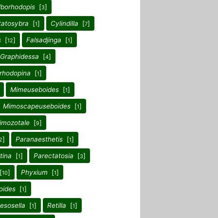
lborhodopis
[
]
3
tatosybra
[
]
Cylindilla
[
]
1
7
s
[
]
Falsadjinga
[
]
12
1
Graphidessa
[
]
4
rhodopina
[
]
1
Mimeuseboides
[
]
1
Mimoscapeuseboides
[
]
1
imozotale
[
]
9
]
Paranaesthetis
[
]
2
1
tina
[
]
Parectatosia
[
]
1
3
[
]
Phyxium
[
]
10
1
oides
[
]
1
esosella
[
]
Retilla
[
]
1
1