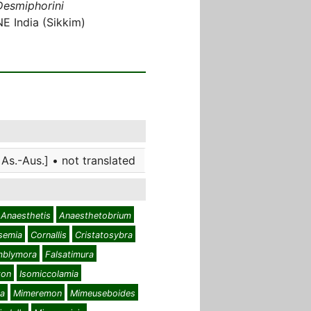
Desmiphorini
NE India (Sikkim)
As.-Aus.] • not translated
Anaesthetis
Anaesthetobrium
semia
Cornallis
Cristatosybra
mblymora
Falsatimura
ton
Isomiccolamia
na
Mimeremon
Mimeuseboides