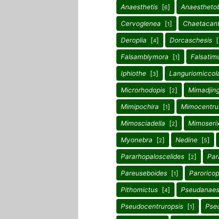
Anaesthetis
[
]
Anaestheto
6
Cervoglenea
[
]
Chaetacant
1
Deroplia
[
]
Dorcaschesis
[
4
Falsamblymora
[
]
Falsatim
1
Iphiothe
[
]
Languriomiccol
3
Microrhodopis
[
]
Mimadjin
2
Mimipochira
[
]
Mimocentru
1
Mimosciadella
[
]
Mimoserix
2
Myonebra
[
]
Nedine
[
]
2
5
Pararhopaloscelides
[
]
Par
2
Pareuseboides
[
]
Paroricop
1
Pithomictus
[
]
Pseudanaes
4
Pseudocentruropsis
[
]
Pseu
1