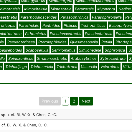
odystasia
Mimogyaritus
Mimomorpha
Mimoscapeuseboides
Mimosci
Mimothelais
Mimovitalisia
Mimozotale
Parazotale
Myonebra
Nedine
naesthetis
Pararhopaloscelides
Parasophronica
Parasophroniella
Par
roricopis
Parothelais
Penthides
Philicus
Trichophilicus
Bulbophlyar
plattostoma
Pithomictus
Pseudanaesthetis
Pseudectatosia
Pseudep
is
Pseudoterinaea
Pterolophioides
Quasimesosella
Retilla
Rhodops
peuseboides
Scaposerixia
Serixiomimus
Similonedine
Sophronica
S
lla
Spinozorilispe
Striatanaesthetis
Arabosybrinus
Sybrocentrura
S
a
Trichadjinga
Trichoserixia
Trichotroea
Ussurella
Veloroides
Vitt
Previous
1
2
Next
 sp. • cf. Bi, W.-X. & Chen, C.-C.
 cf. Bi, W.-X. & Chen, C.-C.