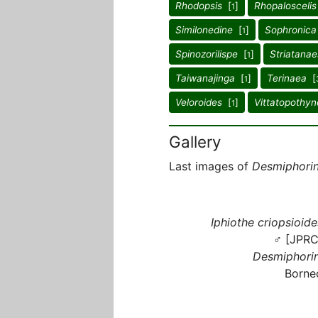
Rhodopsis
[
]
Rhopaloscelis
1
Similonedine
[
]
Sophronica
1
Spinozorilispe
[
]
Striatanae
1
Taiwanajinga
[
]
Terinaea
[
1
Veloroides
[
]
Vittatopothyn
1
Gallery
Last images of
Desmiphorin
Iphiothe criopsioide
♂ [JPRC
Desmiphorin
Borne