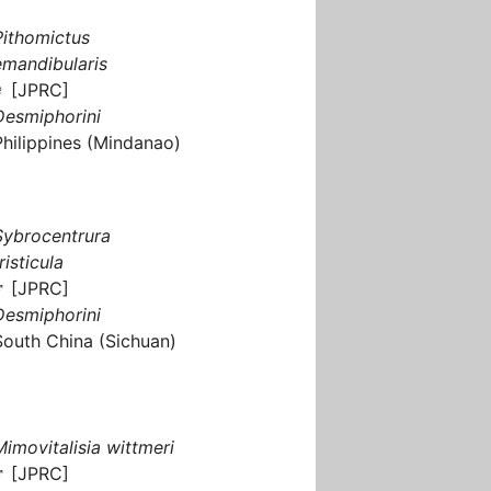
Pithomictus
emandibularis
♀ [JPRC]
Desmiphorini
Philippines (Mindanao)
Sybrocentrura
risticula
♂ [JPRC]
Desmiphorini
South China (Sichuan)
Mimovitalisia wittmeri
♂ [JPRC]