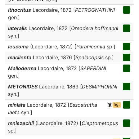
Ithocritus
Lacordaire, 1872 [
PETROGNATHINI
gen.]
lateralis
Lacordaire, 1872 [
Oreodera hoffmanni
syn.]
leucoma
(Lacordaire, 1872) [
Paranicomia
sp.]
macilenta
Lacordaire, 1876 [
Spalacopsis
sp.]
Malloderma
Lacordaire, 1872 [
SAPERDINI
gen.]
METONIDES
Lacordaire, 1869 [
DESMIPHORINI
syn.]
miniata
Lacordaire, 1872 [
Essostrutha
fig.
laeta
syn.]
mniszechii
(Lacordaire, 1872) [
Cleptometopus
sp.]