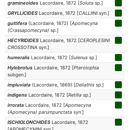
gramineoides
Lacordaire, 1872 [
Soluta
sp.]
GRYLLICIDES
Lacordaire, 1872 [
CALLIINI
syn.]
guttifera
(Lacordaire, 1872) [
Apomecyna
(Crassapomecyna)
sp.]
HECYRIDIDES
Lacordaire, 1872 [
CEROPLESINI
CROSSOTINA
syn.]
humeralis
Lacordaire, 1872 [
Sulenus
sp.]
Hylobrotus
Lacordaire, 1872 [
Pterolophia
subgen.]
impluviata
(Lacordaire, 1869) [
Deliathis
sp.]
indigens
Lacordaire, 1872 [
Retilla
sp.]
irrorata
Lacordaire, 1872 [
Apomecyna
(Apomecyna) parumpunctata
syn.]
ISCHIOLONCHIDES
Lacordaire, 1872
[
APOMECYNINI
syn.]