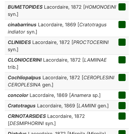
BUMETOPIDES
Lacordaire, 1872 [
HOMONOEINI
syn.]
cinabarrinus
Lacordaire, 1869 [
Cratotragus
indiator
syn.]
CLINIIDES
Lacordaire, 1872 [
PROCTOCERINI
syn.]
CLONIOCERINI
Lacordaire, 1872 [
LAMIINAE
trib.]
Cochliopalpus
Lacordaire, 1872 [
CEROPLESINI
CEROPLESINA
gen.]
concolor
Lacordaire, 1869 [
Anamera
sp.]
Cratotragus
Lacordaire, 1869 [
LAMIINI
gen.]
CRINOTARSIDES
Lacordaire, 1872
[
DESMIPHORINI
syn.]
Diatylus
Lacordaire, 1872 [
Mispila (Mispila)