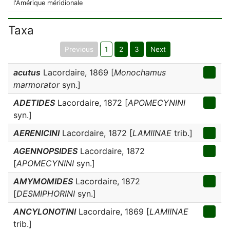
l'Amérique méridionale
Taxa
Previous
1
2
3
Next
acutus
Lacordaire, 1869 [
Monochamus
marmorator
syn.]
ADETIDES
Lacordaire, 1872 [
APOMECYNINI
syn.]
AERENICINI
Lacordaire, 1872 [
LAMIINAE
trib.]
AGENNOPSIDES
Lacordaire, 1872
[
APOMECYNINI
syn.]
AMYMOMIDES
Lacordaire, 1872
[
DESMIPHORINI
syn.]
ANCYLONOTINI
Lacordaire, 1869 [
LAMIINAE
trib.]