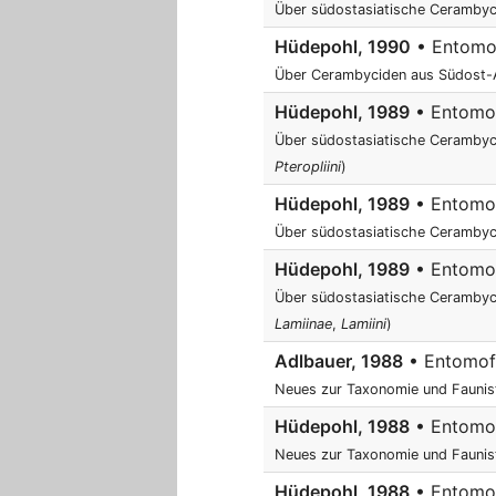
Über südostasiatische Cerambyci
Hüdepohl, 1990
• Entomof
Über Cerambyciden aus Südost-As
Hüdepohl, 1989
• Entomofa
Über südostasiatische Cerambyci
Pteropliini
)
Hüdepohl, 1989
• Entomofa
Über südostasiatische Cerambyci
Hüdepohl, 1989
• Entomofa
Über südostasiatische Cerambyci
Lamiinae
,
Lamiini
)
Adlbauer, 1988
• Entomofa
Neues zur Taxonomie und Faunist
Hüdepohl, 1988
• Entomofa
Neues zur Taxonomie und Faunist
Hüdepohl, 1988
• Entomofa