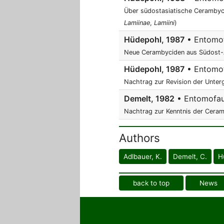
Über südostasiatische Cerambycid
Lamiinae
,
Lamiini
)
Hüdepohl, 1987
• Entomofa
Neue Cerambyciden aus Südost-A
Hüdepohl, 1987
• Entomof
Nachtrag zur Revision der Unte
Demelt, 1982
• Entomofaun
Nachtrag zur Kenntnis der Cera
Authors
Adlbauer, K.
Demelt, C.
H
back to top
News