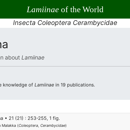
Lamiinae
of the World
Insecta Coleoptera Cerambycidae
na
ion about
Lamiinae
he knowledge of
Lamiinae
in 19 publications.
• 21 (21) : 253-255, 1 fig.
n Malakka (
Coleoptera
,
Cerambycidae
)