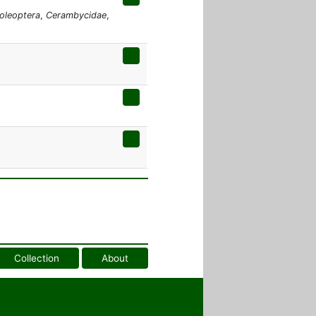
oleoptera
,
Cerambycidae
,
Collection
About