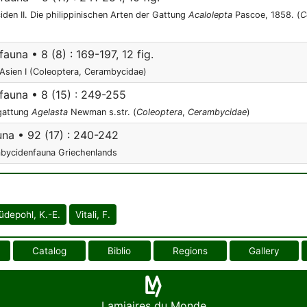
en II. Die philippinischen Arten der Gattung
Acalolepta
Pascoe, 1858. (
C
una • 8 (8) : 169-197, 12 fig.
sien I (Coleoptera, Cerambycidae)
auna • 8 (15) : 249-255
rgattung
Agelasta
Newman s.str. (
Coleoptera
,
Cerambycidae
)
a • 92 (17) : 240-242
mbycidenfauna Griechenlands
üdepohl, K.-E.
Vitali, F.
Catalog
Biblio
Regions
Gallery
Lamiaires du Monde