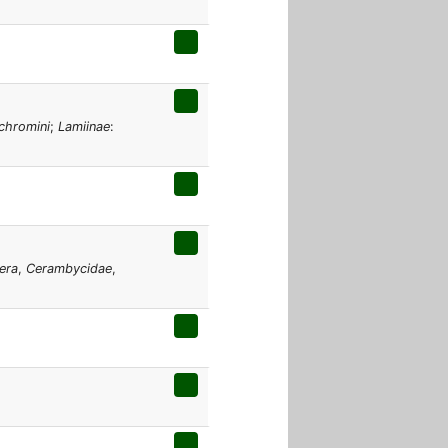
ichromini
;
Lamiinae
:
era
,
Cerambycidae
,