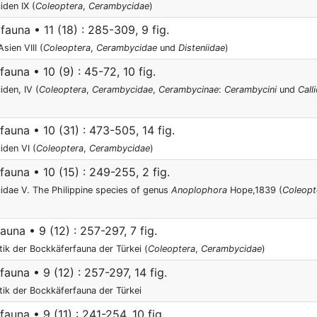
den IX (
Coleoptera
,
Cerambycidae
)
auna • 11 (18) : 285-309, 9 fig.
ien VIII (
Coleoptera
,
Cerambycidae
und
Disteniidae
)
una • 10 (9) : 45-72, 10 fig.
den, IV (
Coleoptera
,
Cerambycidae
,
Cerambycinae
:
Cerambycini
und
Call
una • 10 (31) : 473-505, 14 fig.
den VI (
Coleoptera
,
Cerambycidae
)
una • 10 (15) : 249-255, 2 fig.
dae V. The Philippine species of genus
Anoplophora
Hope,1839 (
Coleopt
una • 9 (12) : 257-297, 7 fig.
ik der Bockkäferfauna der Türkei (
Coleoptera
,
Cerambycidae
)
una • 9 (12) : 257-297, 14 fig.
ik der Bockkäferfauna der Türkei
una • 9 (11) : 241-254, 10 fig.