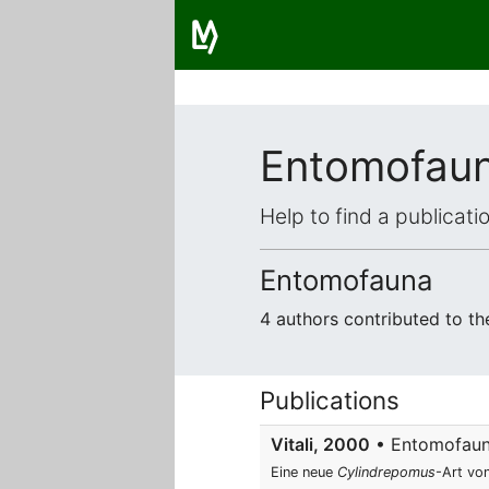
Entomofau
Help to find a publicat
Entomofauna
4 authors contributed to t
Publications
Vitali, 2000
• Entomofauna 
Eine neue
Cylindrepomus
-Art vo