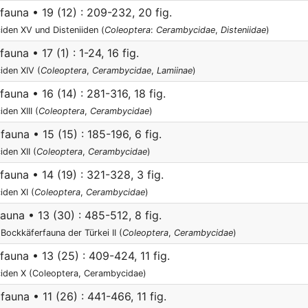
auna • 19 (12) : 209-232, 20 fig.
den XV und Disteniiden (
Coleoptera
:
Cerambycidae
,
Disteniidae
)
una • 17 (1) : 1-24, 16 fig.
iden XIV (
Coleoptera
,
Cerambycidae
,
Lamiinae
)
una • 16 (14) : 281-316, 18 fig.
en XIII (
Coleoptera
,
Cerambycidae
)
una • 15 (15) : 185-196, 6 fig.
den XII (
Coleoptera
,
Cerambycidae
)
una • 14 (19) : 321-328, 3 fig.
den XI (
Coleoptera
,
Cerambycidae
)
una • 13 (30) : 485-512, 8 fig.
Bockkäferfauna der Türkei II (
Coleoptera
,
Cerambycidae
)
una • 13 (25) : 409-424, 11 fig.
iden X (Coleoptera, Cerambycidae)
una • 11 (26) : 441-466, 11 fig.