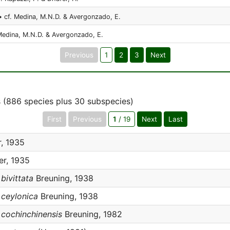
• cf. Medina, M.N.D. & Avergonzado, E.
 Medina, M.N.D. & Avergonzado, E.
Previous
1
2
3
Next
 (886 species plus 30 subspecies)
First
Previous
1
/ 19
Next
Last
r, 1935
er, 1935
ivittata
Breuning, 1938
ceylonica
Breuning, 1938
ochinchinensis
Breuning, 1982