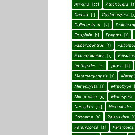
Atimura
[
]
Atrichocera
[
22
4
Camira
[
]
Ceylanosybra
[
1
1
Dolichepilysta
[
]
Dolichoro
2
Enispiella
[
]
Epaphra
[
]
1
1
Falsexocentrus
[
]
Falsomo
1
Falsoropicoides
[
]
Falsozori
1
Ichthyodes
[
]
Iproca
[
]
2
7
Metamecynopsis
[
]
Metepi
1
Mimepilysta
[
]
Mimobybe
1
Mimoropica
[
]
Mimosybra
5
Neosybra
[
]
Nicomioides
19
Orinoeme
[
]
Palausybra
[
9
1
Paranicomia
[
]
Pararopica
2