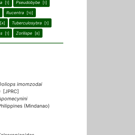
ta
[
]
Pseudobybe
[
]
1
1
Rucentra
[
]
10
[
]
Tuberculosybra
[
]
4
1
es
[
]
Zorilispe
[
]
1
8
Doliops imomzodai
♀ [JPRC]
Apomecynini
Philippines (Mindanao)
Falsoropicoides