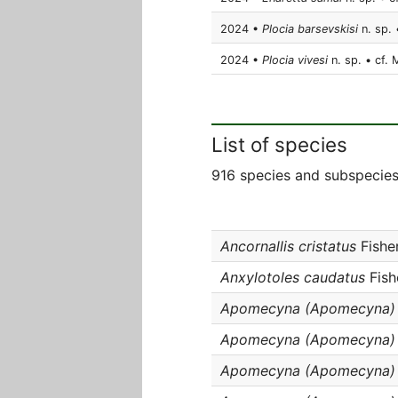
2024 •
Plocia barsevskisi
n. sp. 
2024 •
Plocia vivesi
n. sp. • cf.
List of species
916 species and subspecies
Ancornallis cristatus
Fishe
Anxylotoles caudatus
Fish
Apomecyna (Apomecyna) b
Apomecyna (Apomecyna) 
Apomecyna (Apomecyna) c