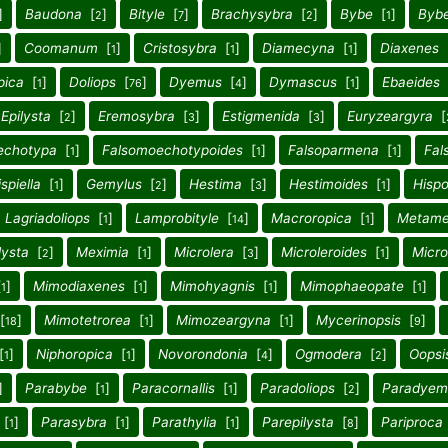
]
Baudona
[
]
Bityle
[
]
Brachysybra
[
]
Bybe
[
]
Byb
2
7
2
1
]
Coomanum
[
]
Cristosybra
[
]
Diamecyna
[
]
Diaxenes
1
1
1
pica
[
]
Doliops
[
]
Dyemus
[
]
Dymascus
[
]
Ebaeides
1
76
4
1
Epilysta
[
]
Eremosybra
[
]
Estigmenida
[
]
Euryzeargyra
[
2
3
3
echotypa
[
]
Falsomoechotypoides
[
]
Falsoparmena
[
]
Fal
1
1
1
spiella
[
]
Gemylus
[
]
Hestima
[
]
Hestimoides
[
]
Hisp
1
2
3
1
Lagriadoliops
[
]
Lamprobityle
[
]
Macroropica
[
]
Metame
1
14
1
lysta
[
]
Meximia
[
]
Microlera
[
]
Microleroides
[
]
Micro
2
1
3
1
[
]
Mimodiaxenes
[
]
Mimohyagnis
[
]
Mimophaeopate
[
]
1
1
1
1
[
]
Mimotetrorea
[
]
Mimozeargyna
[
]
Mycerinopsis
[
]
18
1
1
9
[
]
Niphoropica
[
]
Novorondonia
[
]
Ogmodera
[
]
Oopsi
1
1
4
2
]
Parabybe
[
]
Paracornallis
[
]
Paradoliops
[
]
Paradyem
1
1
2
[
]
Parasybra
[
]
Parathylia
[
]
Parepilysta
[
]
Pariproca
1
1
1
8