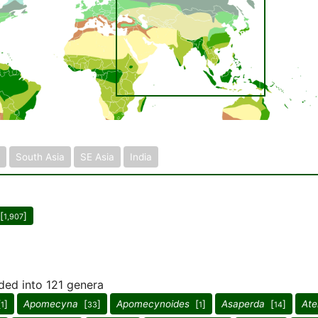
South Asia
SE Asia
India
[
]
1,907
ided into 121 genera
[
]
Apomecyna
[
]
Apomecynoides
[
]
Asaperda
[
]
Ate
1
33
1
14