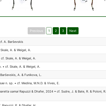
Previous
1
2
3
Next
cf. A. Barševskis
 Skale, A. & Weigel, A.
 cf. Skale, A. & Weigel, A.
. • cf. Skale, A. & Weigel, A.
 Barševskis, A. & Funikova, L.
sae
n. sp. • cf. Medina, M.N.D. & Vives, E.
naretta samai
Rapuzzi & Dhafer, 2024 • cf. Sudre, J. & Bate, R. & Poloni, R.
f. Rapuzzi, P. & Dhafer, H.