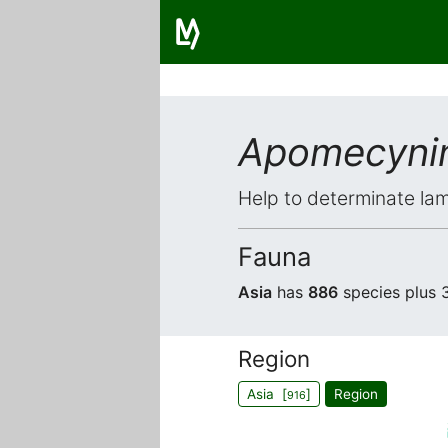
Apomecynin
Help to determinate lam
Fauna
Asia
has
886
species plus 
Region
Asia [
]
Region
916