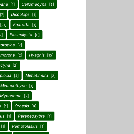
eana
[
]
Callomecyna
[
]
1
3
[
]
Discolops
[
]
7
1
[
]
Enaretta
[
]
21
1
]
Falsepilysta
[
]
2
6
soropica
[
]
7
omorpha
[
]
Hyagnis
[
]
2
15
cyna
[
]
2
plocia
[
]
Mimatimura
[
]
4
2
Mimopothyne
[
]
1
Mynonoma
[
]
2
s
[
]
Orcesis
[
]
1
6
us
[
]
Paraneosybra
[
]
1
1
[
]
Pemptolasius
[
]
1
1