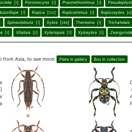
ociella
[
]
Poromecyna
[
]
Praonethomimus
[
]
Pseudepilys
1
1
1
ozorilispe
[
]
Ropica
[
]
Ropicomimus
[
]
Ropicosybra
[
]
1
122
1
4
]
Spineuteleuta
[
]
Sybra
[
]
Theresina
[
]
Trichatelais
1
289
1
ps
[
]
Vitalisia
[
]
Xylariopsis
[
]
Xylosybra
[
]
Zeargyrod
1
2
7
1
i
from Asia, to see more:
Plate in gallery
Box in collection
s
]
i
a