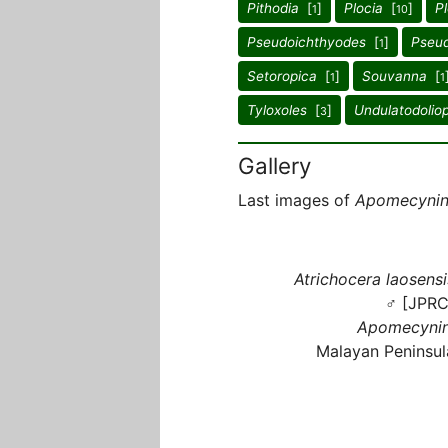
Pithodia
[
]
Plocia
[
]
Pl
1
10
Pseudoichthyodes
[
]
Pseud
1
Setoropica
[
]
Souvanna
[
1
1
Tyloxoles
[
]
Undulatodolio
3
Gallery
Last images of
Apomecynin
Atrichocera laosensi
♂ [JPRC
Apomecynin
Malayan Peninsul