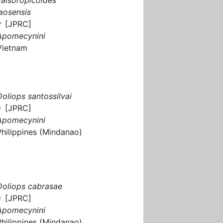
laosensis
♂ [JPRC]
Apomecynini
Vietnam
Doliops santossilvai
♀ [JPRC]
Apomecynini
Philippines (Mindanao)
Doliops cabrasae
♀ [JPRC]
Apomecynini
Philippines (Mindanao)