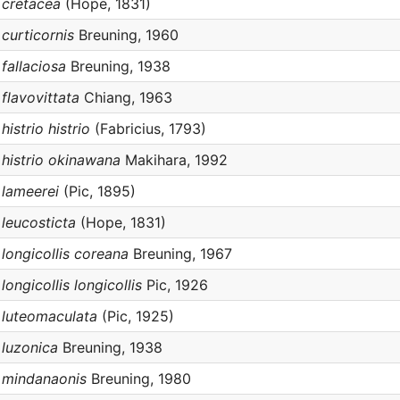
cretacea
(Hope, 1831)
urticornis
Breuning, 1960
allaciosa
Breuning, 1938
lavovittata
Chiang, 1963
strio histrio
(Fabricius, 1793)
istrio okinawana
Makihara, 1992
lameerei
(Pic, 1895)
eucosticta
(Hope, 1831)
ongicollis coreana
Breuning, 1967
gicollis longicollis
Pic, 1926
luteomaculata
(Pic, 1925)
luzonica
Breuning, 1938
mindanaonis
Breuning, 1980