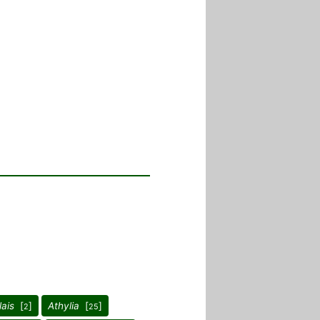
lais
[
]
Athylia
[
]
2
25