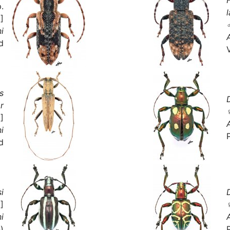
.
]
i
d
s
r
]
i
d
i
]
i
)