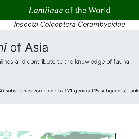
Lamiinae
of the World
Insecta Coleoptera Cerambycidae
i
of Asia
iines and contribute to the knowledge of fauna
30 subspecies combined to
121
genera (15 subgenera) rank