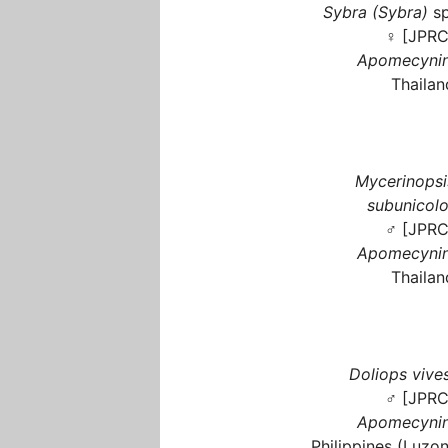
Sybra (Sybra)
sp
♀ [JPRC
Apomecynin
Thailan
Mycerinopsi
subunicolo
♂ [JPRC
Apomecynin
Thailan
Doliops vives
♂ [JPRC
Apomecynin
Philippines (Luzon