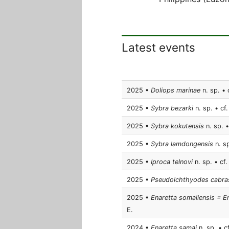
Latest events
2025 •
Doliops marinae
n. sp. • 
2025 •
Sybra bezarki
n. sp. • cf.
2025 •
Sybra kokutensis
n. sp. •
2025 •
Sybra lamdongensis
n. sp
2025 •
Iproca telnovi
n. sp. • cf.
2025 •
Pseudoichthyodes cabra
2025 •
Enaretta somaliensis = E
E.
2024 •
Enaretta samai
n. sp. • c