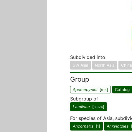
Subdivided into
SW Asia
North Asia
China
Group
Apomecynini
[
]
Catalog 
916
Subgroup of
Lamiinae
[
]
8,924
For species of Asia, subdiv
Ancornallis
[
]
Anxylotoles
1