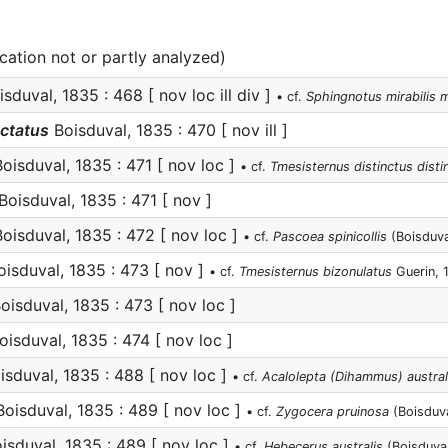
ication not or partly analyzed)
sduval, 1835 : 468 [ nov loc ill div ]
• cf.
Sphingnotus mirabilis m
ctatus
Boisduval, 1835 : 470 [ nov ill ]
oisduval, 1835 : 471 [ nov loc ]
• cf.
Tmesisternus distinctus disti
Boisduval, 1835 : 471 [ nov ]
oisduval, 1835 : 472 [ nov loc ]
• cf.
Pascoea spinicollis
(Boisduva
isduval, 1835 : 473 [ nov ]
• cf.
Tmesisternus bizonulatus
Guerin, 
oisduval, 1835 : 473 [ nov loc ]
isduval, 1835 : 474 [ nov loc ]
sduval, 1835 : 488 [ nov loc ]
• cf.
Acalolepta (Dihammus) austral
oisduval, 1835 : 489 [ nov loc ]
• cf.
Zygocera pruinosa
(Boisduva
isduval, 1835 : 489 [ nov loc ]
• cf.
Hebecerus australis
(Boisduval