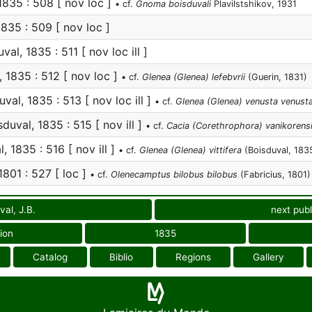
1835 : 508 [ nov loc ]
• cf.
Gnoma boisduvali
Plavilstshikov, 1931
835 : 509 [ nov loc ]
al, 1835 : 511 [ nov loc ill ]
 1835 : 512 [ nov loc ]
• cf.
Glenea (Glenea) lefebvrii
(Guerin, 1831)
val, 1835 : 513 [ nov loc ill ]
• cf.
Glenea (Glenea) venusta venust
duval, 1835 : 515 [ nov ill ]
• cf.
Cacia (Corethrophora) vanikorens
, 1835 : 516 [ nov ill ]
• cf.
Glenea (Glenea) vittifera
(Boisduval, 183
1801 : 527 [ loc ]
• cf.
Olenecamptus bilobus bilobus
(Fabricius, 1801)
val, J.B.
next publ
ion
1835
Catalog
Biblio
Regions
Gallery