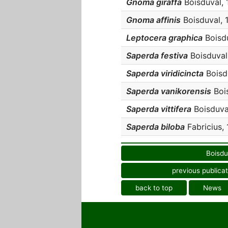
Gnoma giraffa
Boisduval, 
Gnoma affinis
Boisduval, 1
Leptocera graphica
Boisduv
Saperda festiva
Boisduval,
Saperda viridicincta
Boisdu
Saperda vanikorensis
Bois
Saperda vittifera
Boisduval
Saperda biloba
Fabricius, 
Boisdu
previous publicat
back to top
News