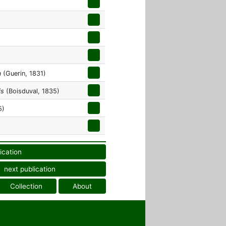
a
(Guerin, 1831)
is
(Boisduval, 1835)
5)
ication
next publication
Collection
About