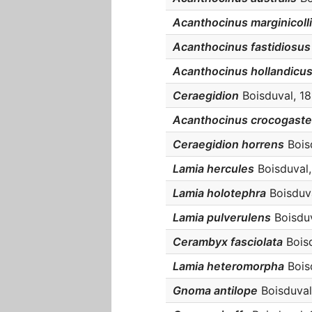
Acanthocinus marginicoll
Acanthocinus fastidiosus
Acanthocinus hollandicu
Ceraegidion
Boisduval, 18
Acanthocinus crocogaste
Ceraegidion horrens
Boisd
Lamia hercules
Boisduval, 
Lamia holotephra
Boisduva
Lamia pulverulens
Boisduv
Cerambyx fasciolata
Boisd
Lamia heteromorpha
Boisd
Gnoma antilope
Boisduval,