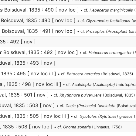
is
Boisduval, 1835 : 490 [ nov loc ]
• cf.
Hebecerus marginicollis
(
Boisduval, 1835 : 490 [ nov loc ]
• cf.
Clyzomedus fastidiosus fa
s
Boisduval, 1835 : 491 [ nov loc ]
• cf.
Prosoplus (Prosoplus) bank
35 : 492 [ nov ]
r
Boisduval, 1835 : 492 [ nov loc ]
• cf.
Hebecerus crocogaster
(B
uval, 1835 : 493 [ nov ]
1835 : 495 [ nov loc ill ]
• cf.
Batocera hercules
(Boisduval, 1835)
l, 1835 : 498 [ nov loc ill ]
• cf.
Acalolepta (Acalolepta) holotephr
al, 1835 : 501 [ nov ]
• cf.
Rhytiphora pulverulens
(Boisduval, 1835)
uval, 1835 : 503 [ nov ]
• cf.
Cacia (Pericacia) fasciolata
(Boisduval
uval, 1835 : 505 [ nov loc ill ]
• cf.
Xylotoles (Xylotoles) griseus
(
 1835 : 508 [ nov loc ]
• cf.
Gnoma zonaria
(Linnaeus, 1758)