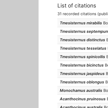
List of citations
31 recorded citations (publ
Tmesisternus mirabilis
Boi
Tmesisternus septempun
Tmesisternus distinctus
B
Tmesisternus tesselatus
Tmesisternus spinicollis
B
Tmesisternus bicinctus
Bo
Tmesisternus jaspideus
B
Tmesisternus oblongus
Bo
Monochamus australis
Boi
Acanthocinus pruinosus
B
Acanthocinus australis
Bo