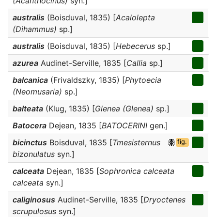
(Acanthocinus)
syn.]
australis
(Boisduval, 1835) [
Acalolepta
(Dihammus)
sp.]
australis
(Boisduval, 1835) [
Hebecerus
sp.]
azurea
Audinet-Serville, 1835 [
Callia
sp.]
balcanica
(Frivaldszky, 1835) [
Phytoecia
(Neomusaria)
sp.]
balteata
(Klug, 1835) [
Glenea (Glenea)
sp.]
Batocera
Dejean, 1835 [
BATOCERINI
gen.]
bicinctus
Boisduval, 1835 [
Tmesisternus
fig.
bizonulatus
syn.]
calceata
Dejean, 1835 [
Sophronica calceata
calceata
syn.]
caliginosus
Audinet-Serville, 1835 [
Dryoctenes
scrupulosus
syn.]