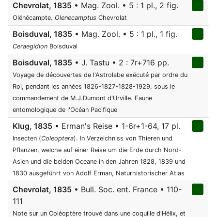
Chevrolat, 1835
• Mag. Zool. • 5 : 1 pl., 2 fig.
Olénécampte.
Olenecamptus
Chevrolat
Boisduval, 1835
• Mag. Zool. • 5 : 1 pl., 1 fig.
Ceraegidion
Boisduval
Boisduval, 1835
• J. Tastu • 2 : 7r+716 pp.
Voyage de découvertes de l'Astrolabe exécuté par ordre du
Roi, pendant les années 1826-1827-1828-1929, sous le
commandement de M.J.Dumont d'Urville. Faune
entomologique de l'Océan Pacifique
Klug, 1835
• Erman's Reise • 1-6r+1-64, 17 pl.
Insecten (
Coleoptera
). In Verzeichniss von Thieren und
Pflanzen, welche auf einer Reise um die Erde durch Nord-
Asien und die beiden Oceane in den Jahren 1828, 1839 und
1830 ausgeführt von Adolf Erman, Naturhistorischer Atlas
Chevrolat, 1835
• Bull. Soc. ent. France • 110-
111
Note sur un Coléoptère trouvé dans une coquille d'Hélix, et