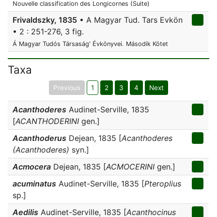
Nouvelle classification des Longicornes (Suite)
Frivaldszky, 1835
• A Magyar Tud. Tars Evkön
• 2 : 251-276, 3 fig.
Á Magyar Tudós Társaság' Évkönyvei. Második Kötet
Taxa
Previous
1
2
3
4
Next
Acanthoderes
Audinet-Serville, 1835
[
ACANTHODERINI
gen.]
Acanthoderus
Dejean, 1835 [
Acanthoderes
(Acanthoderes)
syn.]
Acmocera
Dejean, 1835 [
ACMOCERINI
gen.]
acuminatus
Audinet-Serville, 1835 [
Pteroplius
sp.]
Aedilis
Audinet-Serville, 1835 [
Acanthocinus