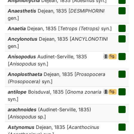
Amphionycha
Dejean, 1835 [
Adesmus
syn.]
Anaesthetis
Dejean, 1835 [
DESMIPHORINI
gen.]
Anaetia
Dejean, 1835 [
Tetrops (Tetrops)
syn.]
Ancylonotus
Dejean, 1835 [
ANCYLONOTINI
gen.]
Anisopodus
Audinet-Serville, 1835
fig.
[
Anisopodus
syn.]
Anoplosthaeta
Dejean, 1835 [
Prosopocera
(Prosopocera)
syn.]
antilope
Boisduval, 1835 [
Gnoma zonaria
fig.
syn.]
arachnoides
(Audinet-Serville, 1835)
[
Anisopodus
sp.]
Astynomus
Dejean, 1835 [
Acanthocinus