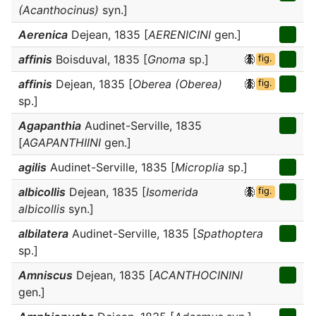
(Acanthocinus)
syn.]
Aerenica
Dejean, 1835 [
AERENICINI
gen.]
affinis
Boisduval, 1835 [
Gnoma
sp.]
fig.
affinis
Dejean, 1835 [
Oberea (Oberea)
fig.
sp.]
Agapanthia
Audinet-Serville, 1835
[
AGAPANTHIINI
gen.]
agilis
Audinet-Serville, 1835 [
Microplia
sp.]
albicollis
Dejean, 1835 [
Isomerida
fig.
albicollis
syn.]
albilatera
Audinet-Serville, 1835 [
Spathoptera
sp.]
Amniscus
Dejean, 1835 [
ACANTHOCININI
gen.]