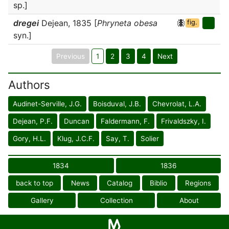
sp.]
dregei
Dejean, 1835 [
Phryneta obesa
fig.
syn.]
Previous
1
2
3
4
Next
Authors
Audinet-Serville, J.G.
Boisduval, J.B.
Chevrolat, L.A.
Dejean, P.F.
Duncan
Faldermann, F.
Frivaldszky, I.
Gory, H.L.
Klug, J.C.F.
Say, T.
Solier
1834
1836
back to top
News
Catalog
Biblio
Regions
Gallery
Collection
About