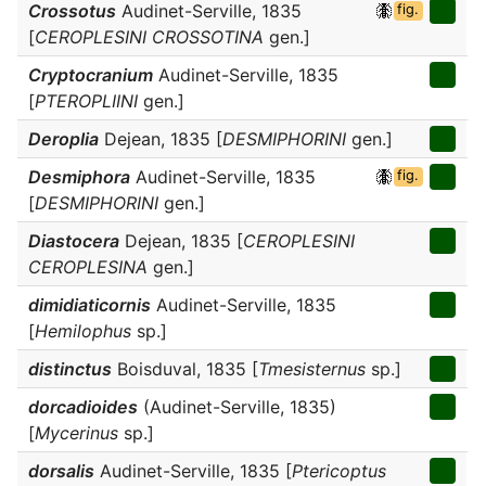
Crossotus
Audinet-Serville, 1835
fig.
[
CEROPLESINI CROSSOTINA
gen.]
Cryptocranium
Audinet-Serville, 1835
[
PTEROPLIINI
gen.]
Deroplia
Dejean, 1835 [
DESMIPHORINI
gen.]
Desmiphora
Audinet-Serville, 1835
fig.
[
DESMIPHORINI
gen.]
Diastocera
Dejean, 1835 [
CEROPLESINI
CEROPLESINA
gen.]
dimidiaticornis
Audinet-Serville, 1835
[
Hemilophus
sp.]
distinctus
Boisduval, 1835 [
Tmesisternus
sp.]
dorcadioides
(Audinet-Serville, 1835)
[
Mycerinus
sp.]
dorsalis
Audinet-Serville, 1835 [
Ptericoptus