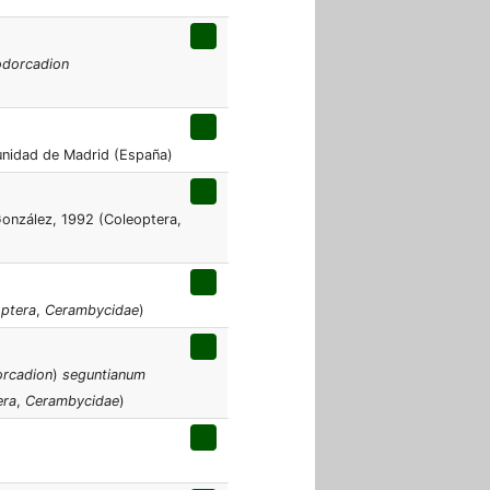
odorcadion
unidad de Madrid (España)
onzález, 1992 (Coleoptera,
ptera
,
Cerambycidae
)
rcadion
)
seguntianum
era
,
Cerambycidae
)