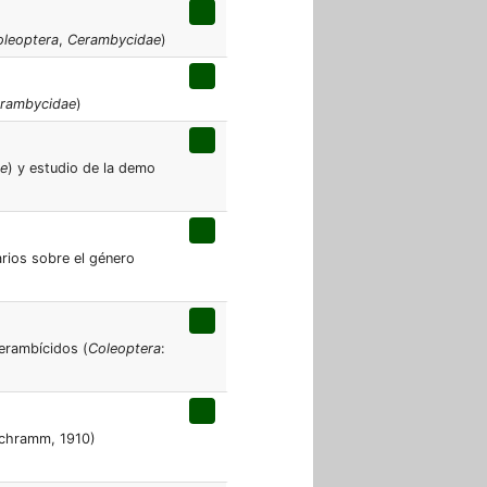
oleoptera
,
Cerambycidae
)
rambycidae
)
e
) y estudio de la demo
rios sobre el género
erambícidos (
Coleoptera
:
chramm, 1910)