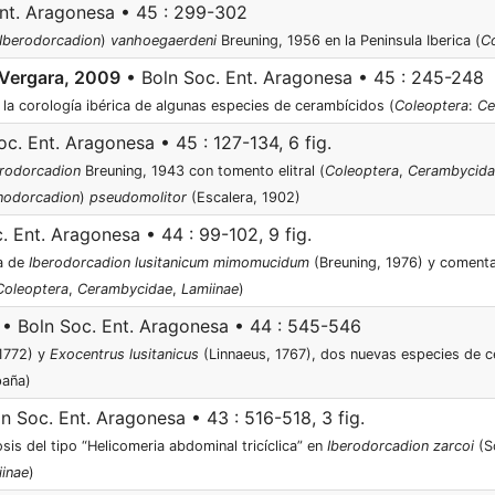
nt. Aragonesa • 45 : 299-302
Iberodorcadion
)
vanhoegaerdeni
Breuning, 1956 en la Peninsula Iberica (
C
 Vergara, 2009
• Boln Soc. Ent. Aragonesa • 45 : 245-248
la corología ibérica de algunas especies de cerambícidos (
Coleoptera
:
Ce
c. Ent. Aragonesa • 45 : 127-134, 6 fig.
erodorcadion
Breuning, 1943 con tomento elitral (
Coleoptera
,
Cerambycida
nodorcadion
)
pseudomolitor
(Escalera, 1902)
. Ent. Aragonesa • 44 : 99-102, 9 fig.
ca de
Iberodorcadion lusitanicum mimomucidum
(Breuning, 1976) y comenta
Coleoptera
,
Cerambycidae
,
Lamiinae
)
• Boln Soc. Ent. Aragonesa • 44 : 545-546
1772) y
Exocentrus lusitanicus
(Linnaeus, 1767), dos nuevas especies de c
paña)
n Soc. Ent. Aragonesa • 43 : 516-518, 3 fig.
is del tipo “Helicomeria abdominal tricíclica” en
Iberodorcadion zarcoi
(S
inae
)