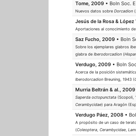
Tome, 2009
• Boln Soc. E
Nuevos datos sobre
Dorcadion
(
Jesús de la Rosa & López
Aportaciones al conocimiento de 
Saz Fucho, 2009
• Boln So
Sobre los ejemplares glabros
Ib
glabra de
Iberodorcadion
(
Hispa
Verdugo, 2009
• Boln Soc
Acerca de la posición sistemáti
Iberodorcadion
Breuning, 1943 (
Murria Beltrán & al., 2009
Saperda octopunctata
(Scopoli, 
Cerambycidae
) para Aragón (Es
Verdugo Páez, 2008
• Bol
A propósito de un caso de teratos
(
Coleoptera
,
Cerambycidae
,
Lami