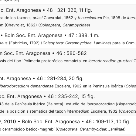
c. Ent. Aragonesa • 48 : 321-326, 11 fig.
ica de los taxones
ariasi
Chevrolat, 1862 y
tenuecinctum
Pic, 1898 de
Iber
um
(Chevrolat, 1862) (
Coleoptera
,
Cerambycidae
)
• Boln Soc. Ent. Aragonesa • 47 : 388, 1 m.
seus
(Fabricius, 1792) (
Coleoptera
:
Cerambycidae
:
Lamiinae
) para la Com
n Soc. Ent. Aragonesa • 46 : 580-582
sis del tipo 'Polimeria protorácica completa' en
Iberodorcadion grustani
G
t. Aragonesa • 46 : 281-284, 20 fig.
Iberodorcadion
)
demandense
Escalera, 1902 en la Península Ibérica (
Coleo
c. Ent. Aragonesa • 46 : 235-242, 15 fig.
3 de la Península Ibérica (2a nota): estudio de
Iberodorcadion
(
Hispanodo
s de la posición sistemática del taxon
intermedium
Escalera, 1902 (
Coleopt
z, 2010
• Boln Soc. Ent. Aragonesa • 46 : 109-113, 10 fig.
o cerambícido bético-magrebí (
Coleoptera
:
Cerambycidae
:
Lamiinae
)