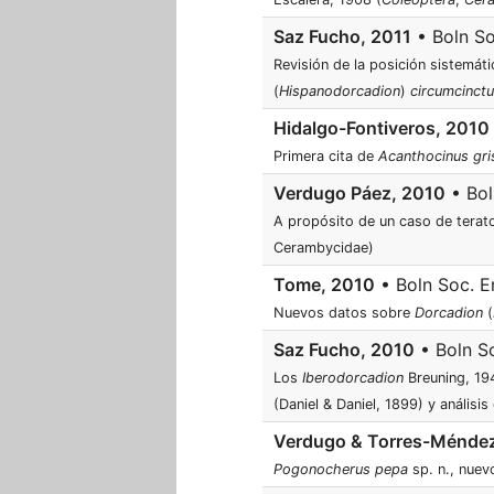
Saz Fucho, 2011
• Boln So
Revisión de la posición sistemát
(
Hispanodorcadion
)
circumcinct
Hidalgo-Fontiveros, 2010
Primera cita de
Acanthocinus gri
Verdugo Páez, 2010
• Bol
A propósito de un caso de terato
Cerambycidae)
Tome, 2010
• Boln Soc. En
Nuevos datos sobre
Dorcadion
(
Saz Fucho, 2010
• Boln So
Los
Iberodorcadion
Breuning, 194
(Daniel & Daniel, 1899) y análisi
Verdugo & Torres-Ménde
Pogonocherus pepa
sp. n., nuev