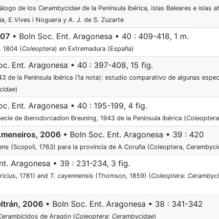
tálogo de los
Cerambycidae
de la Península Ibérica, islas Baleares e islas 
a, E.Vives i Noguera y A. J. de S. Zuzarte
007
• Boln Soc. Ent. Aragonesa • 40 : 409-418, 1 m.
, 1804 (
Coleoptera
) en Extremadura (España)
c. Ent. Aragonesa • 40 : 397-408, 15 fig.
3 de la Península Ibérica (1a nota): estudio comparativo de algunas espec
cidae
)
c. Ent. Aragonesa • 40 : 195-199, 4 fig.
pecie de
Iberodorcadion
Breuning, 1943 de la Península Ibérica (
Coleoptera
 Ameneiros, 2006
• Boln Soc. Ent. Aragonesa • 39 : 420
cens (Scopoli, 1763) para la provincia de A Coruña (Coleoptera, Cerambyci
t. Aragonesa • 39 : 231-234, 3 fig.
icius, 1781) and
T. cayennensis
(Thomson, 1859) (
Coleoptera
:
Cerambyc
eltrán, 2006
• Boln Soc. Ent. Aragonesa • 38 : 341-342
 Cerambícidos de Aragón (
Coleoptera
:
Cerambycidae
)