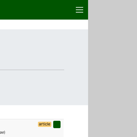
article
ae
)