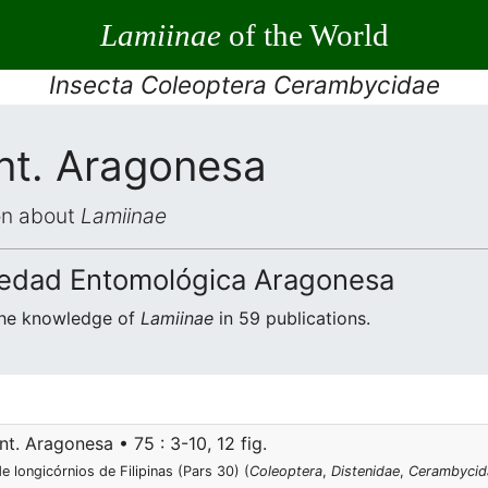
Lamiinae
of the World
Insecta Coleoptera Cerambycidae
nt. Aragonesa
ion about
Lamiinae
ciedad Entomológica Aragonesa
the knowledge of
Lamiinae
in 59 publications.
t. Aragonesa • 75 : 3-10, 12 fig.
 longicórnios de Filipinas (Pars 30) (
Coleoptera
,
Distenidae
,
Cerambycid