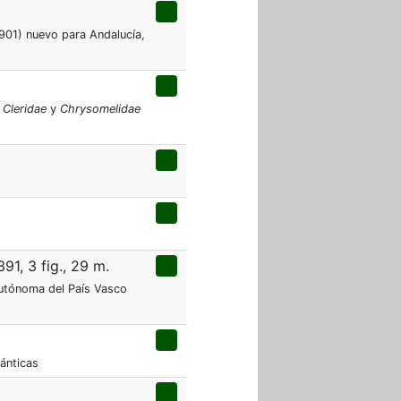
1901) nuevo para Andalucía,
,
Cleridae
y
Chrysomelidae
91, 3 fig., 29 m.
utónoma del País Vasco
lánticas