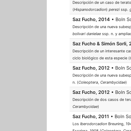
Descripción de un caso de teratol
(
Hispanodorcadion
)
perezi
ssp.
g
Saz Fucho, 2014
• Boln So
Descripción de una nueva subes
bolivari danielae
ssp. n. y amplia
Saz Fucho & Simón Sorli, 
Descripción de un interesante ca
ciclo biológico de esta especie (
Saz Fucho, 2012
• Boln So
Descripción de una nueva subes
n. (
Coleoptera
,
Cerambycidae
)
Saz Fucho, 2012
• Boln So
Descripción de dos casos de ter
Cerambycidae
)
Saz Fucho, 2011
• Boln So
Los
Iberodorcadion
Breuning, 194
Escalera, 1908 (
Coleoptera
,
Cer