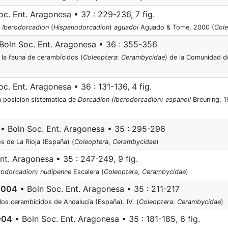
c. Ent. Aragonesa • 37 : 229-236, 7 fig.
e
Iberodorcadion
(
Hispanodorcadion
)
aguadoi
Aguado & Tome, 2000 (
Cole
Boln Soc. Ent. Aragonesa • 36 : 355-356
 la fauna de cerambícidos (
Coleoptera
:
Cerambycidae
) de la Comunidad de
c. Ent. Aragonesa • 36 : 131-136, 4 fig.
la posicion sistematica de
Dorcadion (Iberodorcadion) espanoli
Breuning, 1
• Boln Soc. Ent. Aragonesa • 35 : 295-296
 de La Rioja (España) (
Coleoptera
,
Cerambycidae
)
nt. Aragonesa • 35 : 247-249, 9 fig.
rodorcadion) nudipenne
Escalera (
Coleoptera
,
Cerambycidae
)
2004
• Boln Soc. Ent. Aragonesa • 35 : 211-217
los cerambícidos de Andalucía (España). IV. (
Coleoptera
:
Cerambycidae
)
2004
• Boln Soc. Ent. Aragonesa • 35 : 181-185, 6 fig.