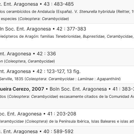
. Ent. Aragonesa • 43 : 483-485
 los cerambícidos de Andalucía (España). V.
Stenurella hybridula
(Reitter, 
 especies (
Coleoptera
:
Cerambycidae
)
n Soc. Ent. Aragonesa • 42 : 377-383
oleópteros de Aragón: familias
Tenebrionidae
,
Buprestidae
,
Cerambycidae
nt. Aragonesa • 42 : 336
on
(
Coleoptera
,
Cerambycidae
)
t. Aragonesa • 42 : 123-127, 13 fig.
erville, 1835 (
Coleoptera
:
Cerambycidae
:
Lamiinae
:
Agapanthiini
)
gueira Cerezo, 2007
• Boln Soc. Ent. Aragonesa • 41 : 383-3
dos (
Coleoptera
:
Cerambycidae
) escasamente citados de la Comunidad A
oc. Ent. Aragonesa • 41 : 203-208
Cerambycidae
(
Coleoptera
) de la Península Ibérica, Islas Baleares e islas at
. Ent. Aragonesa • 40 : 589-592