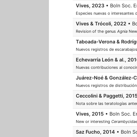
Vives, 2023
• Boln Soc. En
Especies nuevas o interesantes d
Vives & Trócoli, 2022
• Bo
Revision of the genus
Agnia
New
Taboada-Verona & Rodríg
Nuevos registros de escarabajos
Echevarría León & al., 20
Nuevas contribuciones al conoci
Juárez-Noé & González-C
Nuevos registros de distribució
Ceccolini & Paggetti, 201
Nota sobre las teratologías ant
Vives, 2015
• Boln Soc. En
New or interesting
Cerambycida
Saz Fucho, 2014
• Boln So