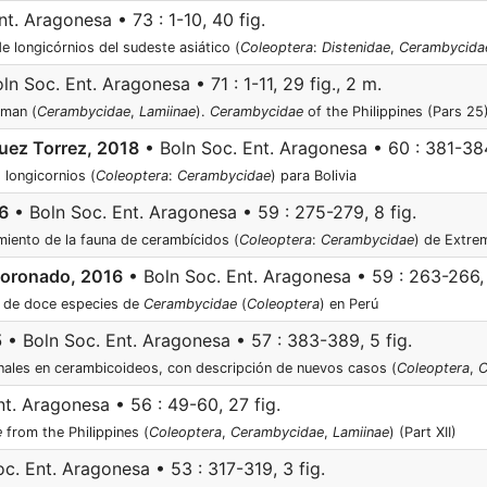
t. Aragonesa • 73 : 1-10, 40 fig.
e longicórnios del sudeste asiático (
Coleoptera
:
Distenidae
,
Cerambycida
ln Soc. Ent. Aragonesa • 71 : 1-11, 29 fig., 2 m.
man (
Cerambycidae
,
Lamiinae
).
Cerambycidae
of the Philippines (Pars 25
uez Torrez, 2018
• Boln Soc. Ent. Aragonesa • 60 : 381-384
 longicornios (
Coleoptera
:
Cerambycidae
) para Bolivia
16
• Boln Soc. Ent. Aragonesa • 59 : 275-279, 8 fig.
miento de la fauna de cerambícidos (
Coleoptera
:
Cerambycidae
) de Extre
oronado, 2016
• Boln Soc. Ent. Aragonesa • 59 : 263-266, 
n de doce especies de
Cerambycidae
(
Coleoptera
) en Perú
5
• Boln Soc. Ent. Aragonesa • 57 : 383-389, 5 fig.
enales en cerambicoideos, con descripción de nuevos casos (
Coleoptera
,
C
t. Aragonesa • 56 : 49-60, 27 fig.
e
from the Philippines (
Coleoptera
,
Cerambycidae
,
Lamiinae
) (Part XII)
c. Ent. Aragonesa • 53 : 317-319, 3 fig.