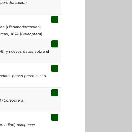
Iberodorcadion
ion
(
Hispanodorcadion
)
rcas, 1874 (
Coleoptera
)
6) y nuevos datos sobre el
adion
)
perezi perchini
ssp.
 (
Coleoptera
,
rcadion
)
nudipenne