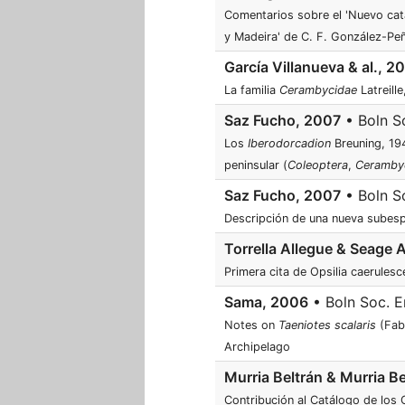
Comentarios sobre el 'Nuevo ca
y Madeira' de C. F. González-Peñ
García Villanueva & al., 2
La familia
Cerambycidae
Latreille
Saz Fucho, 2007
• Boln So
Los
Iberodorcadion
Breuning, 194
peninsular (
Coleoptera
,
Ceramby
Saz Fucho, 2007
• Boln So
Descripción de una nueva subes
Torrella Allegue & Seage
Primera cita de Opsilia caerules
Sama, 2006
• Boln Soc. En
Notes on
Taeniotes scalaris
(Fabr
Archipelago
Murria Beltrán & Murria B
Contribución al Catálogo de los