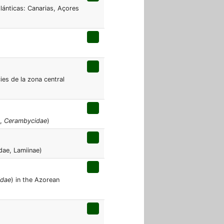
atlánticas: Canarias, Açores
ies de la zona central
,
Cerambycidae
)
dae, Lamiinae)
idae
) in the Azorean