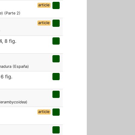
article
e
) (Parte 2)
article
)
, 8 fig.
madura (España)
6 fig.
erambycoidea
)
article