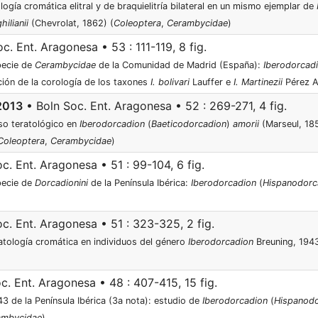
ogía cromática elitral y de braquielitría bilateral en un mismo ejemplar de
hilianii
(Chevrolat, 1862) (
Coleoptera
,
Cerambycidae
)
c. Ent. Aragonesa • 53 : 111-119, 8 fig.
pecie de
Cerambycidae
de la Comunidad de Madrid (España):
Iberodorcad
ción de la corología de los taxones
I. bolivari
Lauffer e
I. Martinezii
Pérez A
2013
• Boln Soc. Ent. Aragonesa • 52 : 269-271, 4 fig.
so teratológico en
Iberodorcadion
(
Baeticodorcadion
)
amorii
(Marseul, 185
Coleoptera
,
Cerambycidae
)
c. Ent. Aragonesa • 51 : 99-104, 6 fig.
pecie de
Dorcadionini
de la Península Ibérica:
Iberodorcadion
(
Hispanodorc
c. Ent. Aragonesa • 51 : 323-325, 2 fig.
atología cromática en individuos del género
Iberodorcadion
Breuning, 1943
c. Ent. Aragonesa • 48 : 407-415, 15 fig.
3 de la Península Ibérica (3a nota): estudio de
Iberodorcadion
(
Hispanodo
ambycidae
)