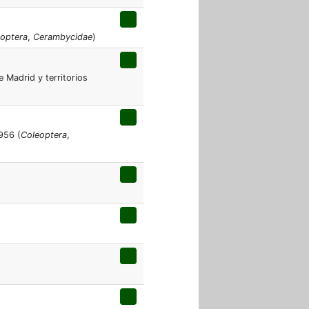
optera
,
Cerambycidae
)
 Madrid y territorios
956 (
Coleoptera
,