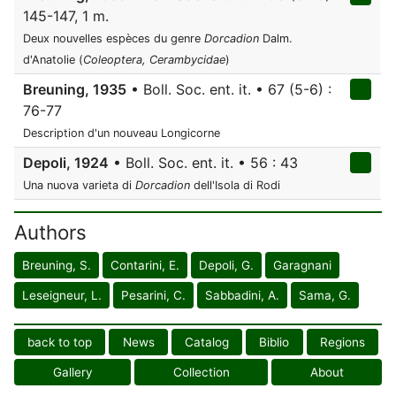
145-147, 1 m.
Deux nouvelles espèces du genre
Dorcadion
Dalm.
d'Anatolie (
Coleoptera, Cerambycidae
)
Breuning, 1935
• Boll. Soc. ent. it. • 67 (5-6) :
76-77
Description d'un nouveau Longicorne
Depoli, 1924
• Boll. Soc. ent. it. • 56 : 43
Una nuova varieta di
Dorcadion
dell'Isola di Rodi
Authors
Breuning, S.
Contarini, E.
Depoli, G.
Garagnani
Leseigneur, L.
Pesarini, C.
Sabbadini, A.
Sama, G.
back to top
News
Catalog
Biblio
Regions
Gallery
Collection
About