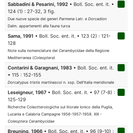
Sabbadini & Pesarini, 1992
• Boll. Soc. ent. it. •
124 (1) : 27-32, 3 fig.
Due nuove specie dei generi
Parmena
Latr. e
Dorcadion
Dalm. appartenenti alla fauna turca
Sama, 1991
• Boll. Soc. ent. it. • 123 (2) : 121-
128
Note sulla nomenclature dei
Cerambycidae
della Regione
Mediterranea (
Coleoptera
)
Contarini & Garagnani, 1983
• Boll. Soc. ent. it.
• 115 : 152-155
Dorcatypus tristis martinascoi
n. ssp. Dell'Italia meridionale
Leseigneur, 1967
• Boll. Soc. ent. it. • 97 (7-8) :
125-129
Richerche Coleotterologiche sul litorale Ionico della Puglia,
Lucania e Calabria Campagne 1956-1957-1958. XIII -
Coleoptera
Cerambycidae
Breuning, 1966
• Boll. Soc. ent. it. • 96 (9-10) :