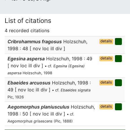
List of citations
4 recorded citations
Cribrohammus fragosus
Holzschuh,
details
1998 : 48 [ nov loc ill div ]
Egesina aspersa
Holzschuh, 1998 : 49
details
[ nov loc ill div ]
• cf.
Egesina (Egesina)
aspersa
Holzschuh, 1998
Ebaeides arcuosus
Holzschuh, 1998 :
details
49 [ nov loc ill div ]
• cf.
Ebaeides signata
Pic, 1926
Aegomorphus planiusculus
Holzschuh,
details
1998 : 50 [ nov loc ill div ]
• cf.
Aegomorphus grisescens
(Pic, 1888)