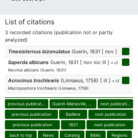
List of citations
3 recorded citations (publication not or partly
analyzed)
Tmesisternus bizonulatus
Guerin, 1831 [ nov ]
Saperda albicans
Guerin, 1831 [ nov loc ill ]
• cf.
Recchia albicans
(Guerin, 1831)
Acrocinus trochlearis
(Linnaeus, 1758) [ ill ]
• cf.
Macropophora trochlearis
(Linnaeus, 1758)
previous publication
Guerin-Meneville, F.E.
next publication
previous publication
Baillère
next publication
previous publication
1831
next publication
back to top
News
Catalog
Biblio
Regions