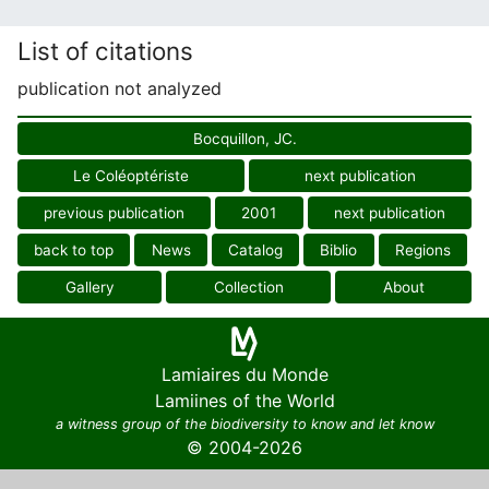
List of citations
publication not analyzed
Bocquillon, JC.
Le Coléoptériste
next publication
previous publication
2001
next publication
back to top
News
Catalog
Biblio
Regions
Gallery
Collection
About
Lamiaires du Monde
Lamiines of the World
a witness group of the biodiversity to know and let know
© 2004-2026