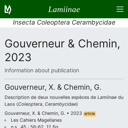
Lamiinae
Insecta Coleoptera Cerambycidae
Gouverneur & Chemin,
2023
Information about publication
Gouverneur, X. & Chemin, G.
Description de deux nouvelles espèces de
Lamiinae
du
Laos (
Coleoptera
,
Cerambycidae
)
Gouverneur, X. & Chemin, G. • 2023
article
Les Cahiers Magellanes
n.s., 45 : 56-62, 12 fig.