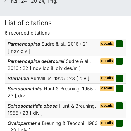
n.s., 24 : 20-24, 1 fig.
List of citations
6 recorded citations
Parmenospina
Sudre & al., 2016 : 21
details
[ nov div ]
Parmenospina delatourei
Sudre & al.,
details
2016 : 22 [ nov loc ill div des/m ]
Stenauxa
Aurivillius, 1925 : 23 [ div ]
details
Spinosomatidia
Hunt & Breuning, 1955 :
details
23 [ div ]
Spinosomatidia obesa
Hunt & Breuning,
details
1955 : 23 [ div ]
Ovaloparmena
Breuning & Teocchi, 1983
details
: 23 [ div ]