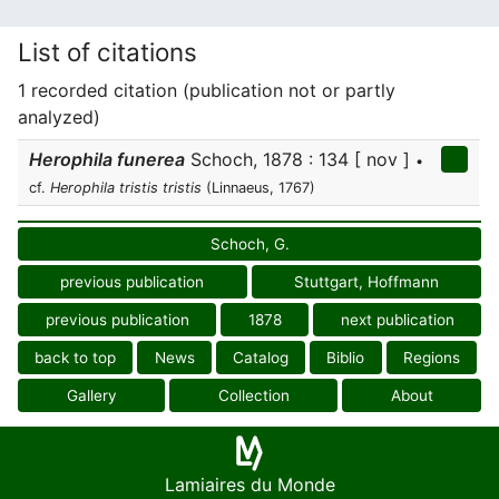
List of citations
1 recorded citation (publication not or partly
analyzed)
Herophila funerea
Schoch, 1878 : 134 [ nov ]
•
cf.
Herophila tristis tristis
(Linnaeus, 1767)
Schoch, G.
previous publication
Stuttgart, Hoffmann
previous publication
1878
next publication
back to top
News
Catalog
Biblio
Regions
Gallery
Collection
About
Lamiaires du Monde