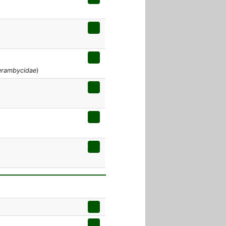
erambycidae
)