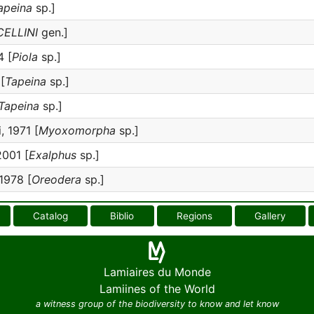
apeina
sp.]
ELLINI
gen.]
4 [
Piola
sp.]
[
Tapeina
sp.]
Tapeina
sp.]
, 1971 [
Myoxomorpha
sp.]
2001 [
Exalphus
sp.]
1978 [
Oreodera
sp.]
Catalog
Biblio
Regions
Gallery
Lamiaires du Monde
Lamiines of the World
a witness group of the biodiversity to know and let know