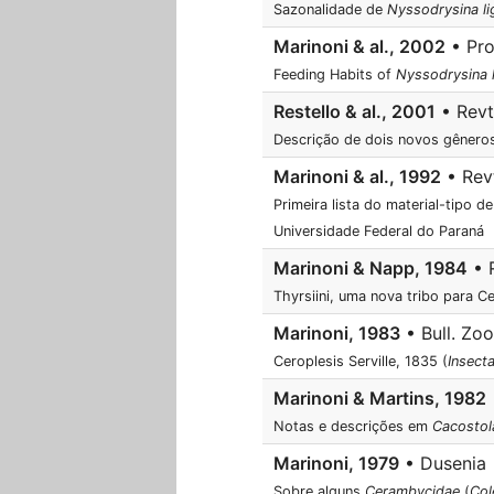
Sazonalidade de
Nyssodrysina li
Marinoni & al., 2002
• Pro
Feeding Habits of
Nyssodrysina l
Restello & al., 2001
• Revta
Descrição de dois novos gêneros
Marinoni & al., 1992
• Revt
Primeira lista do material-tipo d
Universidade Federal do Paraná
Marinoni & Napp, 1984
• R
Thyrsiini, uma nova tribo para C
Marinoni, 1983
• Bull. Zoo
Ceroplesis Serville, 1835 (
Insect
Marinoni & Martins, 1982
Notas e descrições em
Cacostol
Marinoni, 1979
• Dusenia •
Sobre alguns
Cerambycidae
(
Col