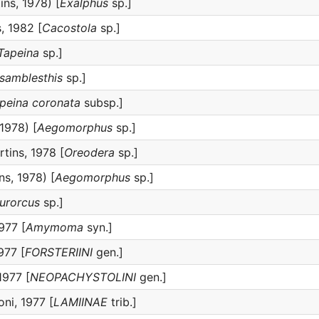
ns, 1978) [
Exalphus
sp.]
, 1982 [
Cacostola
sp.]
Tapeina
sp.]
lsamblesthis
sp.]
peina coronata
subsp.]
1978) [
Aegomorphus
sp.]
tins, 1978 [
Oreodera
sp.]
ns, 1978) [
Aegomorphus
sp.]
urorcus
sp.]
977 [
Amymoma
syn.]
977 [
FORSTERIINI
gen.]
1977 [
NEOPACHYSTOLINI
gen.]
ni, 1977 [
LAMIINAE
trib.]