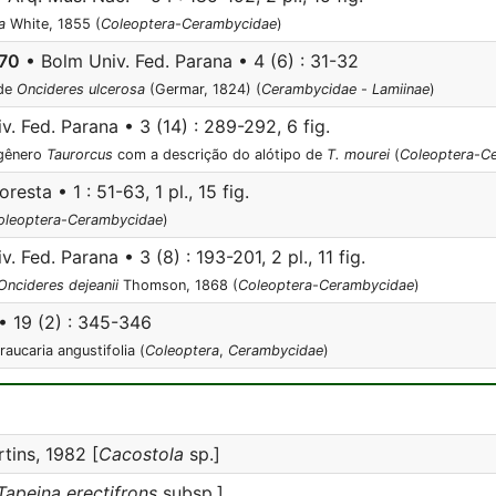
a
White, 1855 (
Coleoptera
-
Cerambycidae
)
970
• Bolm Univ. Fed. Parana • 4 (6) : 31-32
 de
Oncideres ulcerosa
(Germar, 1824) (
Cerambycidae
-
Lamiinae
)
. Fed. Parana • 3 (14) : 289-292, 6 fig.
 gênero
Taurorcus
com a descrição do alótipo de
T. mourei
(
Coleoptera
-
C
resta • 1 : 51-63, 1 pl., 15 fig.
oleoptera
-
Cerambycidae
)
. Fed. Parana • 3 (8) : 193-201, 2 pl., 11 fig.
Oncideres dejeanii
Thomson, 1868 (
Coleoptera
-
Cerambycidae
)
 • 19 (2) : 345-346
raucaria angustifolia (
Coleoptera
,
Cerambycidae
)
tins, 1982 [
Cacostola
sp.]
Tapeina erectifrons
subsp.]