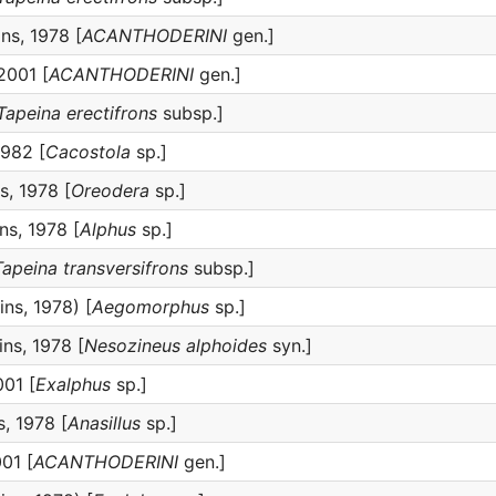
ns, 1978 [
ACANTHODERINI
gen.]
 2001 [
ACANTHODERINI
gen.]
Tapeina erectifrons
subsp.]
1982 [
Cacostola
sp.]
s, 1978 [
Oreodera
sp.]
ns, 1978 [
Alphus
sp.]
Tapeina transversifrons
subsp.]
ns, 1978) [
Aegomorphus
sp.]
ns, 1978 [
Nesozineus alphoides
syn.]
001 [
Exalphus
sp.]
, 1978 [
Anasillus
sp.]
001 [
ACANTHODERINI
gen.]