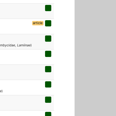
article
ambycidae
,
Lamiinae
)
e
)