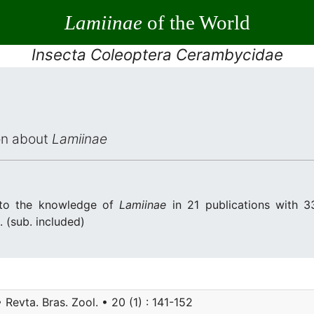
Lamiinae
of the World
Insecta Coleoptera Cerambycidae
ion about
Lamiinae
d to the knowledge of
Lamiinae
in 21 publications with 33
p. (sub. included)
 Revta. Bras. Zool. • 20 (1) : 141-152