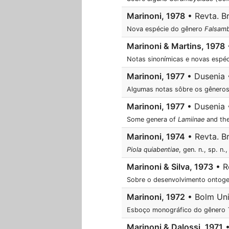
Marinoni, 1978
• Revta. Bra
Nova espécie do gênero
Falsamb
Marinoni & Martins, 1978
•
Notas sinonímicas e novas espé
Marinoni, 1977
• Dusenia •
Algumas notas sôbre os gênero
Marinoni, 1977
• Dusenia •
Some genera of
Lamiinae
and the
Marinoni, 1974
• Revta. Br
Piola quiabentiae
, gen. n., sp. n
Marinoni & Silva, 1973
• Re
Sobre o desenvolvimento ontog
Marinoni, 1972
• Bolm Univ.
Esboço monográfico do gênero
Marinoni & Dalossi, 1971
•