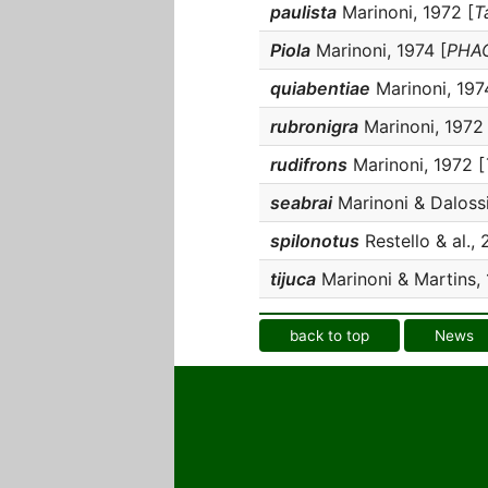
paulista
Marinoni, 1972 [
T
Piola
Marinoni, 1974 [
PHAC
quiabentiae
Marinoni, 197
rubronigra
Marinoni, 1972 
rudifrons
Marinoni, 1972 [
seabrai
Marinoni & Dalossi
spilonotus
Restello & al., 
tijuca
Marinoni & Martins, 
back to top
News