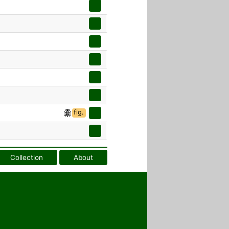
fig.
Collection
About