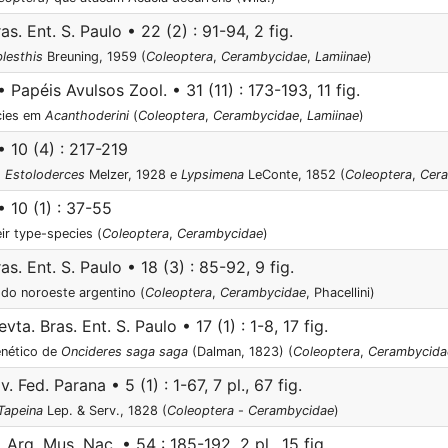
s. Ent. S. Paulo • 22 (2) : 91-94, 2 fig.
lesthis
Breuning, 1959 (
Coleoptera
,
Cerambycidae
,
Lamiinae
)
 Papéis Avulsos Zool. • 31 (11) : 173-193, 11 fig.
cies em
Acanthoderini
(
Coleoptera
,
Cerambycidae
,
Lamiinae
)
 10 (4) : 217-219
s
Estoloderces
Melzer, 1928 e
Lypsimena
LeConte, 1852 (
Coleoptera
,
Cer
 10 (1) : 37-55
ir type-species (
Coleoptera
,
Cerambycidae
)
as. Ent. S. Paulo • 18 (3) : 85-92, 9 fig.
., do noroeste argentino (
Coleoptera
,
Cerambycidae
, Phacellini)
vta. Bras. Ent. S. Paulo • 17 (1) : 1-8, 17 fig.
enético de
Oncideres saga saga
(Dalman, 1823) (
Coleoptera
,
Cerambycida
 Fed. Parana • 5 (1) : 1-67, 7 pl., 67 fig.
Tapeina
Lep. & Serv., 1828 (
Coleoptera
-
Cerambycidae
)
 Arq. Mus. Nac. • 54 : 185-192, 2 pl., 15 fig.