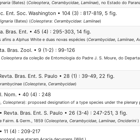
gnaria
(Bates) (
Coleoptera
,
Cerambycidae
,
Lamiinae
), no Estado do Parana
c. Ent. Soc. Washington • 104 (3) : 817-819, 5 fig.
ignaria
(Bates) (
Coleoptera
:
Cerambycidae
:
Lamiinae
)
. Bras. Ent. • 45 (4) : 295-303, 14 fig.
 afins a
Alphus
White e duas novas espécies (
Cerambycidae
,
Lamiinae
,
A
a. Bras. Zool. • 9 (1-2) : 99-126
e
Coleoptera
da coleção de Entomologia do Padre J. S. Moure, do Depart
evta. Bras. Ent. S. Paulo • 28 (1) : 39-49, 22 fig.
erambycinae (
Coleoptera
,
Cerambycidae
)
l. Nom. • 40 (4) : 248
a
,
Coleoptera
): proposed designation of a type species under the plenary
• Revta. Bras. Ent. S. Paulo • 26 (3-4) : 247-251, 3 fig.
a
Fairm. & Germ., 1859 (
Coleoptera
,
Cerambycidae
,
Lamiinae
,
Onciderini
)
 11 (4) : 209-217
eoptera
) que atacam Acacia decurrens (Wild.)