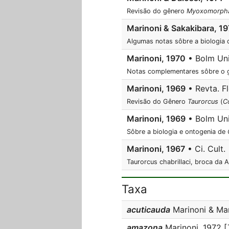
Revisão do gênero
Myoxomorph
Marinoni & Sakakibara, 1
Algumas notas sôbre a biologia
Marinoni, 1970
• Bolm Univ
Notas complementares sôbre o
Marinoni, 1969
• Revta. Flo
Revisão do Gênero
Taurorcus
(
C
Marinoni, 1969
• Bolm Univ
Sôbre a biologia e ontogenia de
Marinoni, 1967
• Ci. Cult.
Taurorcus chabrillaci, broca da A
Taxa
acuticauda
Marinoni & Mar
amazona
Marinoni, 1972 [