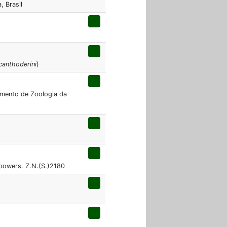
, Brasil
canthoderini
)
amento de Zoologia da
 powers. Z.N.(S.)2180