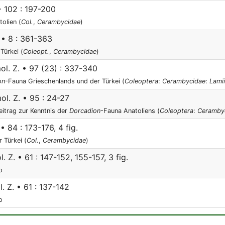
• 102 : 197-200
tolien (
Col.
,
Cerambycidae
)
 • 8 : 361-363
Türkei (
Coleopt.
,
Cerambycidae
)
l. Z. • 97 (23) : 337-340
on
-Fauna Grieschenlands und der Türkei (
Coleoptera
:
Cerambycidae
:
Lami
l. Z. • 95 : 24-27
eitrag zur Kenntnis der
Dorcadion
-Fauna Anatoliens (
Coleoptera
:
Ceramby
• 84 : 173-176, 4 fig.
r Türkei (
Col.
,
Cerambycidae
)
 Z. • 61 : 147-152, 155-157, 3 fig.
o
 Z. • 61 : 137-142
o