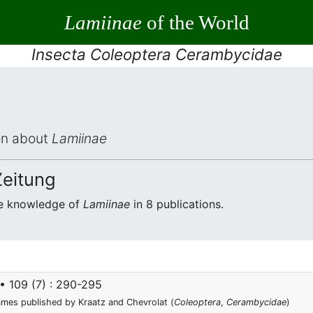
Lamiinae
of the World
Insecta Coleoptera Cerambycidae
ion about
Lamiinae
Zeitung
he knowledge of
Lamiinae
in 8 publications.
• 109 (7) : 290-295
mes published by Kraatz and Chevrolat (
Coleoptera
,
Cerambycidae
)