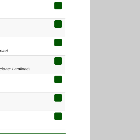
inae
)
cidae
:
Lamiinae
)