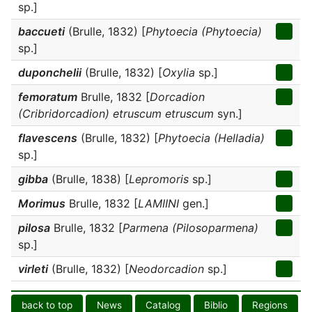
sp.]
baccueti
(Brulle, 1832) [
Phytoecia (Phytoecia)
sp.]
duponchelii
(Brulle, 1832) [
Oxylia
sp.]
femoratum
Brulle, 1832 [
Dorcadion
(Cribridorcadion) etruscum etruscum
syn.]
flavescens
(Brulle, 1832) [
Phytoecia (Helladia)
sp.]
gibba
(Brulle, 1838) [
Lepromoris
sp.]
Morimus
Brulle, 1832 [
LAMIINI
gen.]
pilosa
Brulle, 1832 [
Parmena (Pilosoparmena)
sp.]
virleti
(Brulle, 1832) [
Neodorcadion
sp.]
back to top
News
Catalog
Biblio
Regions