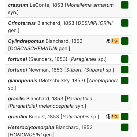
crassum
LeConte, 1853 [
Moneilema armatum
syn.]
Crinotarsus
Blanchard, 1853 [
DESMIPHORINI
gen.]
Cylindrepomus
Blanchard, 1853
fig.
[
DORCASCHEMATINI
gen.]
fortunei
(Saunders, 1853) [
Paraglenea
sp.]
fortunei
Newman, 1853 [
Stibara (Stibara)
sp.]
glabripennis
(Motschulsky, 1853) [
Anoplophora
sp.]
gracilis
Blanchard, 1853 [
Parahathlia
(Parahathlia) melanocephala
syn.]
grandini
Buquet, 1853 [
Polyrhaphis
sp.]
fig.
Heteroclytomorpha
Blanchard, 1853
[
HOMONOEINI
gen.]