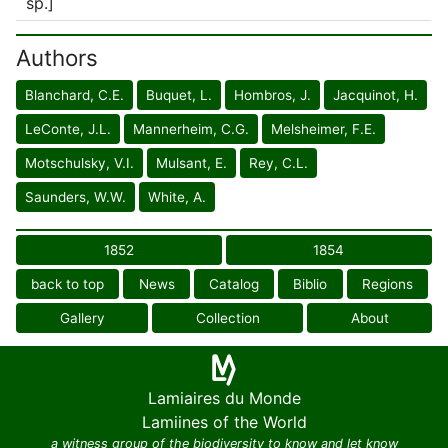
sp.]
Authors
Blanchard, C.E.
Buquet, L.
Hombros, J.
Jacquinot, H.
LeConte, J.L.
Mannerheim, C.G.
Melsheimer, F.E.
Motschulsky, V.I.
Mulsant, E.
Rey, C.L.
Saunders, W.W.
White, A.
1852
1854
back to top
News
Catalog
Biblio
Regions
Gallery
Collection
About
Lamiaires du Monde
Lamiines of the World
a witness group of the biodiversity to know and let know