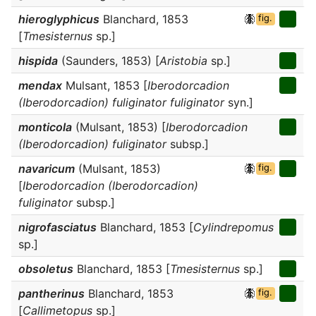
hieroglyphicus
Blanchard, 1853
fig.
[
Tmesisternus
sp.]
hispida
(Saunders, 1853) [
Aristobia
sp.]
mendax
Mulsant, 1853 [
Iberodorcadion
(Iberodorcadion) fuliginator fuliginator
syn.]
monticola
(Mulsant, 1853) [
Iberodorcadion
(Iberodorcadion) fuliginator
subsp.]
navaricum
(Mulsant, 1853)
fig.
[
Iberodorcadion (Iberodorcadion)
fuliginator
subsp.]
nigrofasciatus
Blanchard, 1853 [
Cylindrepomus
sp.]
obsoletus
Blanchard, 1853 [
Tmesisternus
sp.]
pantherinus
Blanchard, 1853
fig.
[
Callimetopus
sp.]