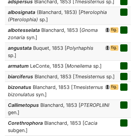
adspersus
Blanchard, 1853 [
Tmesisternus
sp.]
albosignata
(Blanchard, 1853) [
Pterolophia
(Pterolophia)
sp.]
albotesselata
Blanchard, 1853 [
Gnoma
fig.
zonaria
syn.]
angustata
Buquet, 1853 [
Polyrhaphis
fig.
sp.]
armatum
LeConte, 1853 [
Moneilema
sp.]
biarciferus
Blanchard, 1853 [
Tmesisternus
sp.]
bizonatus
Blanchard, 1853 [
Tmesisternus
fig.
bizonulatus
syn.]
Callimetopus
Blanchard, 1853 [
PTEROPLIINI
gen.]
Corethrophora
Blanchard, 1853 [
Cacia
subgen.]