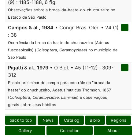
(9) : 1185-1188, 6 fig.
Observações sobre a broca-da-haste-do-chuchuzeiro no
Estado de São Paulo
Campos & al., 1984
• Congr. Bras. Oler. • 24 (1)
: 38
Ocorrência da broca da haste do chuchuzeiro (Adetus
fuscoapicalis) (
Coleoptera
,
Cerambycidae
) no município de
São Paulo
Pigatti & al., 1979
• O Biol. • 45 (11-12) : 309-
312
Ensaio preliminar de campo para contrôle da "broca da
haste" do chuchuzeiro, Adetus muticus Thomson, 1857
(
Coleoptera
,
Cerambycidae
,
Lamiinae
) e observações
gerais sobre seus hábitos
back to top
News
Catalog
Biblio
Regions
Gallery
Collection
About