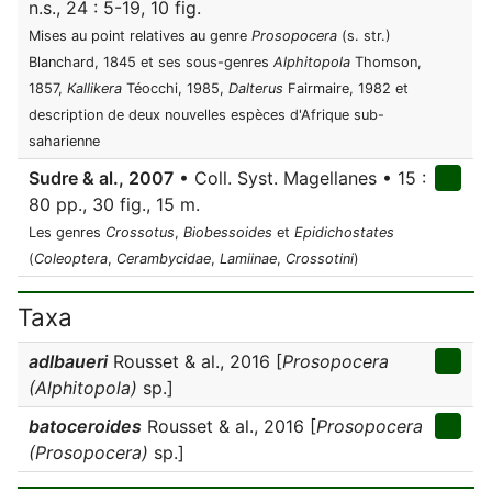
n.s., 24 : 5-19, 10 fig.
Mises au point relatives au genre
Prosopocera
(s. str.)
Blanchard, 1845 et ses sous-genres
Alphitopola
Thomson,
1857,
Kallikera
Téocchi, 1985,
Dalterus
Fairmaire, 1982 et
description de deux nouvelles espèces d'Afrique sub-
saharienne
Sudre & al., 2007
• Coll. Syst. Magellanes • 15 :
80 pp., 30 fig., 15 m.
Les genres
Crossotus
,
Biobessoides
et
Epidichostates
(
Coleoptera
,
Cerambycidae
,
Lamiinae
,
Crossotini
)
Taxa
adlbaueri
Rousset & al., 2016 [
Prosopocera
(Alphitopola)
sp.]
batoceroides
Rousset & al., 2016 [
Prosopocera
(Prosopocera)
sp.]