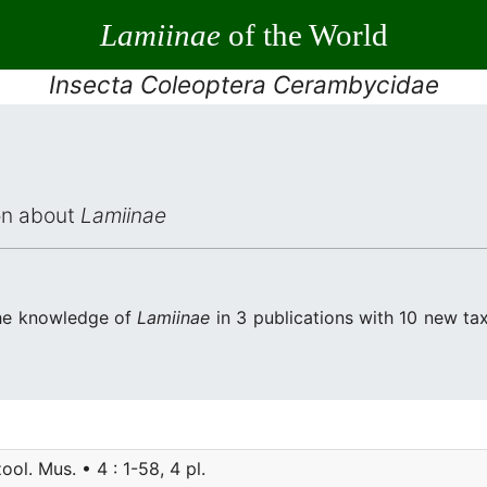
Lamiinae
of the World
Insecta Coleoptera Cerambycidae
ion about
Lamiinae
 the knowledge of
Lamiinae
in 3 publications with 10 new taxa 
ool. Mus. • 4 : 1-58, 4 pl.