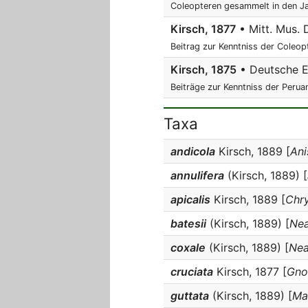
Coleopteren gesammelt in den Ja
Kirsch, 1877
• Mitt. Mus. 
Beitrag zur Kenntniss der Coleo
Kirsch, 1875
• Deutsche En
Beiträge zur Kenntniss der Perua
Taxa
andicola
Kirsch, 1889 [
An
annulifera
(Kirsch, 1889) [
apicalis
Kirsch, 1889 [
Chry
batesii
(Kirsch, 1889) [
Nea
coxale
(Kirsch, 1889) [
Nea
cruciata
Kirsch, 1877 [
Gno
guttata
(Kirsch, 1889) [
Ma