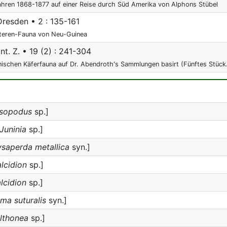
hren 1868-1877 auf einer Reise durch Süd Amerika von Alphons Stübel
Dresden • 2 : 135-161
pteren-Fauna von Neu-Guinea
t. Z. • 19 (2) : 241-304
nischen Käferfauna auf Dr. Abendroth's Sammlungen basirt (Fünftes Stück
isopodus
sp.]
Juninia
sp.]
saperda metallica
syn.]
lcidion
sp.]
lcidion
sp.]
ma suturalis
syn.]
lthonea
sp.]