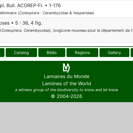
l. Bull. ACOREP-Fr. • 1-176
liminaire (
Coleoptera
:
Cerambycidae
&
Vesperidae
)
es • 5 : 36, 4 fig.
(
Coleoptera
,
Cerambycidae
), longicone nouveau pour le département de l
Catalog
Biblio
Regions
Gallery
Lamiaires du Monde
Lamiines of the World
a witness group of the biodiversity to know and let know
© 2004-2026