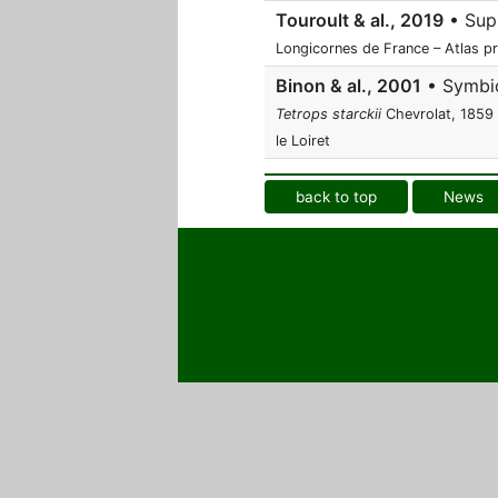
Touroult & al., 2019
• Supp
Longicornes de France – Atlas pré
Binon & al., 2001
• Symbios
Tetrops starckii
Chevrolat, 1859 
le Loiret
back to top
News