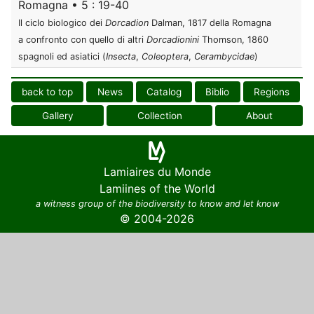
Romagna • 5 : 19-40
Il ciclo biologico dei
Dorcadion
Dalman, 1817 della Romagna
a confronto con quello di altri
Dorcadionini
Thomson, 1860
spagnoli ed asiatici (
Insecta
,
Coleoptera
,
Cerambycidae
)
back to top
News
Catalog
Biblio
Regions
Gallery
Collection
About
Lamiaires du Monde
Lamiines of the World
a witness group of the biodiversity to know and let know
© 2004-2026