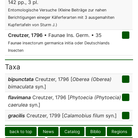
142 pp., 3 pl.
Entomologische Versuche (Kleine Beiträge zur nahen
Berichtigungen eineger Käferferarten mit 3 ausgemahlten
Kupfertafeln von Sturm J.)
Creutzer, 1796
• Faunae Ins. Germ. • 35
Faunae insectorum germanica initia oder Deutschlands
Insecten
Taxa
bipunctata
Creutzer, 1796 [
Oberea (Oberea)
bimaculata
syn.]
flavimana
Creutzer, 1796 [
Phytoecia (Phytoecia)
caerulea
syn.]
gracilis
Creutzer, 1799 [
Calamobius filum
syn.]
back to top
News
Catalog
Biblio
Regions